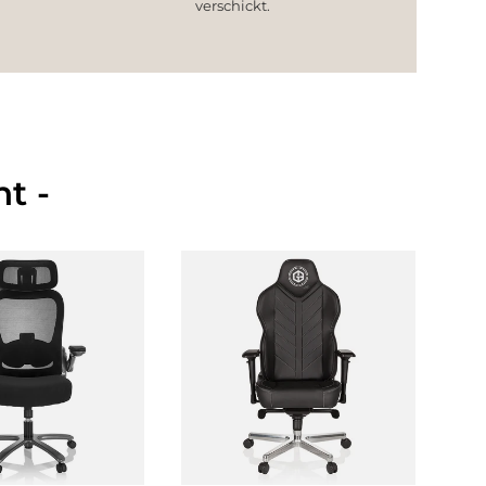
verschickt.
t -