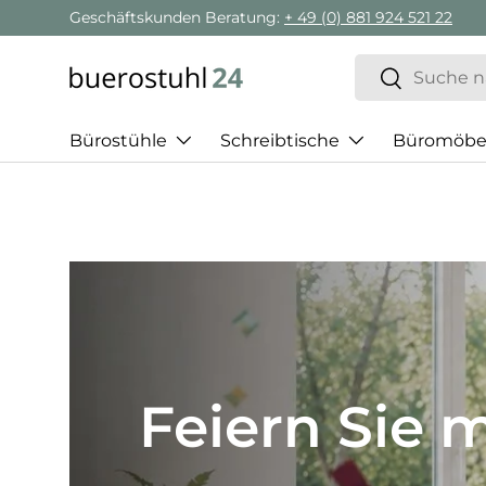
Geschäftskunden Beratung:
+ 49 (0) 881 924 521 22
Direkt zum Inhalt
Suchen
Suchen
Bürostühle
Schreibtische
Büromöbe
Best of H