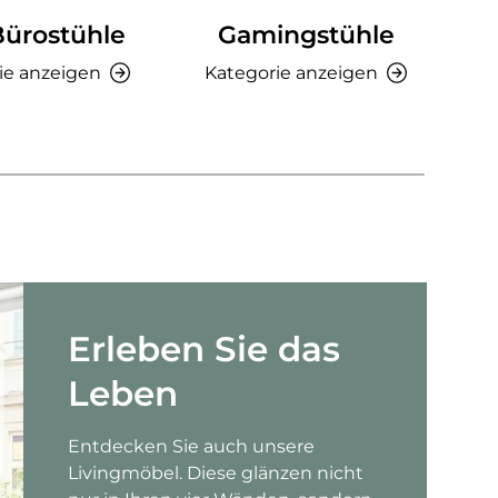
Bürostühle
Gamingstühle
Ki
ie anzeigen
Kategorie anzeigen
K
Erleben Sie das
Leben
Entdecken Sie auch unsere
Livingmöbel. Diese glänzen nicht