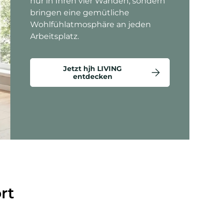
nur in Ihren vier Wänden, sondern
bringen eine gemütliche
Wohlfühlatmosphäre an jeden
Arbeitsplatz.
Jetzt hjh LIVING
entdecken
ten anzeigen - Criss-Cross 20 - Loungesessel
rt