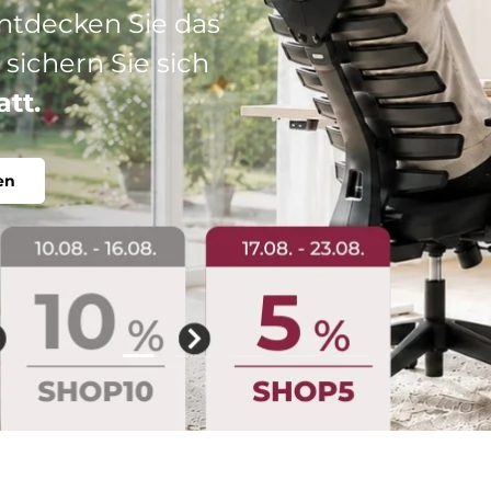
: Ihr perfekter
abel, individuell.
Folie laden 2 von 5
Folie laden 1 von 5
Folie laden 3 von 5
Folie laden 4 von 5
Folie laden 5 vo