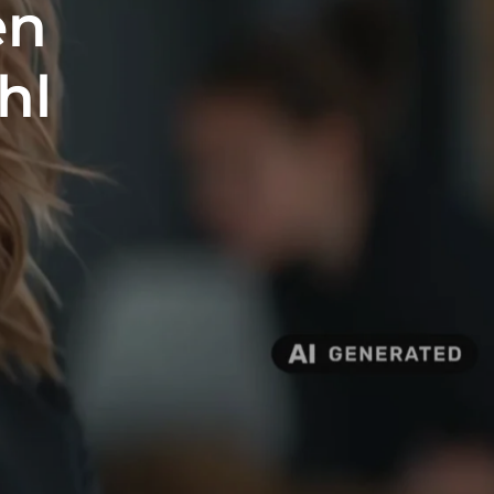
en
hl