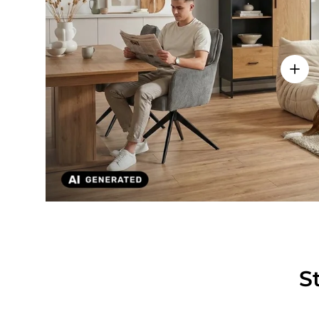
Einze
S