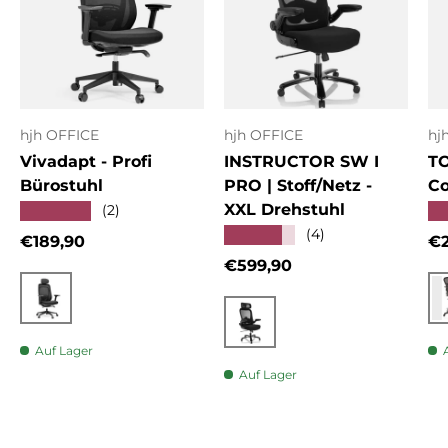
hjh OFFICE
hjh OFFICE
hj
Vivadapt - Profi
INSTRUCTOR SW I
T
Bürostuhl
PRO | Stoff/Netz -
Co
XXL Drehstuhl
★★★★★
★
(2)
★★★★★
(4)
Normaler Preis
No
€189,90
€2
Normaler Preis
€599,90
Schwarz
Schwarz
Auf Lager
Auf Lager