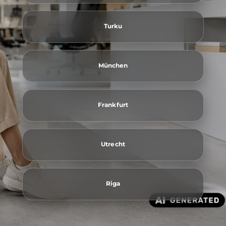
Turku
München
Frankfurt
Utrecht
Riga