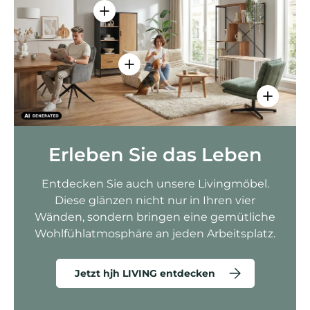
Einzelheiten anzeigen - AMIO H - Bür
Einzelheiten anzeigen - Sitzolo 2 
Einzelhei
Erleben Sie das Leben
Entdecken Sie auch unsere Livingmöbel.
Diese glänzen nicht nur in Ihren vier
Wänden, sondern bringen eine gemütliche
Wohlfühlatmosphäre an jeden Arbeitsplatz.
Jetzt hjh LIVING entdecken