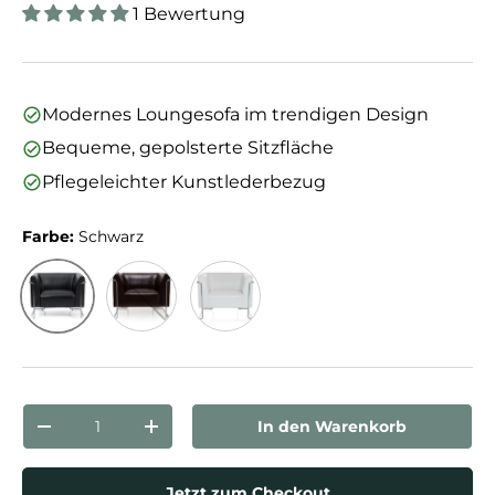
1 Bewertung
Modernes Loungesofa im trendigen Design
Bequeme, gepolsterte Sitzfläche
Pflegeleichter Kunstlederbezug
Farbe:
Schwarz
Schwarz
Braun
Weiß
Anzahl
In den Warenkorb
Menge verringern
Menge erhöhen
Jetzt zum Checkout