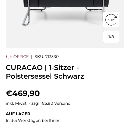
360°-Ans
1
/
8
von
hjh OFFICE
|
SKU:
713330
CURACAO | 1-Sitzer -
Polstersessel Schwarz
Normaler Preis
€469,90
inkl. MwSt. - zzgl. €5,90 Versand
AUF LAGER
In 3-5 Werktagen bei Ihnen