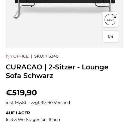
360°-Ans
1
/
4
von
hjh OFFICE
|
SKU:
713340
CURACAO | 2-Sitzer - Lounge
Sofa Schwarz
Normaler Preis
€519,90
inkl. MwSt. - zzgl. €5,90 Versand
AUF LAGER
In 3-5 Werktagen bei Ihnen