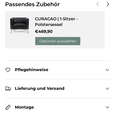
Vorherige
Näch
Passendes Zubehör
CURACAO | 1-Sitzer -
Polstersessel
Normaler Preis
€469,90
Optionen auswählen
Pflegehinweise
Lieferung und Versand
Montage