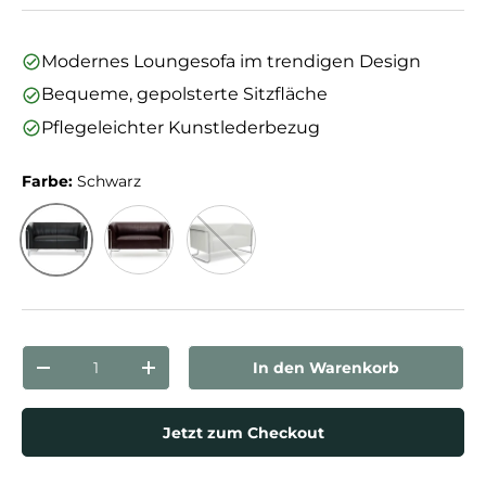
Modernes Loungesofa im trendigen Design
Bequeme, gepolsterte Sitzfläche
Pflegeleichter Kunstlederbezug
Farbe:
Schwarz
Schwarz
Braun
Weiß
Anzahl
In den Warenkorb
Menge verringern
Menge erhöhen
Jetzt zum Checkout