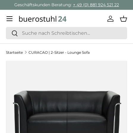
Geschäftskunden Beratung:
+ 49 (0) 881 924 521 22
Direkt zum Inhalt
Menü
Einlogge
Ein
Suchen
Suchen
Startseite
CURACAO | 2-Sitzer - Lounge Sofa
Zu Produktinformationen springen