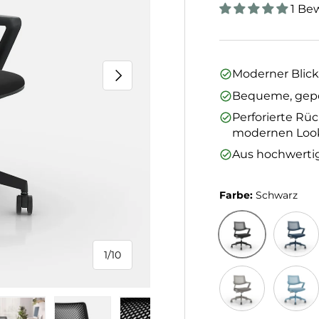
1 Be
Nächste
Moderner Blick
Bequeme, gepol
Perforierte Rü
modernen Loo
Aus hochwerti
Farbe:
Schwarz
1
/
10
von
Schwarz
Dunkel
Taupe
Hellbla