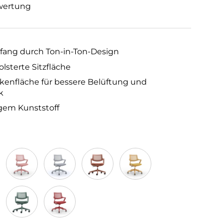
wertung
fang durch Ton-in-Ton-Design
sterte Sitzfläche
ckenfläche für bessere Belüftung und
k
gem Kunststoff
blau
Rosa
Grau
Braun
Gelb
u
Grün
Rot