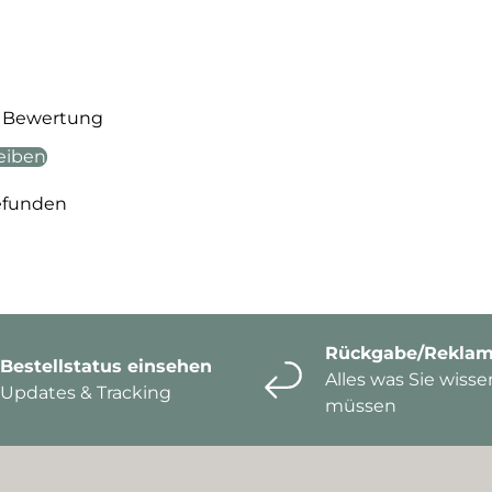
te Bewertung
eiben
efunden
Rückgabe/Reklam
Bestellstatus einsehen
Alles was Sie wisse
Updates & Tracking
müssen