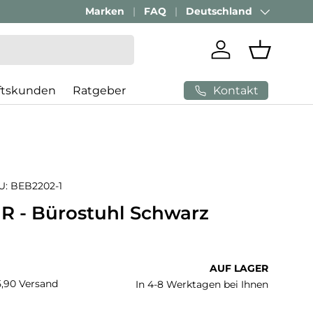
Passenden Bürostuhl finden mit
Marken
FAQ
Deutschland
AI-Beratung
Land/Region
Einloggen
Einkaufs
Kontakt
ftskunden
Ratgeber
U:
BEB2202-1
R - Bürostuhl Schwarz
 Preis
AUF LAGER
€5,90 Versand
In 4-8 Werktagen bei Ihnen