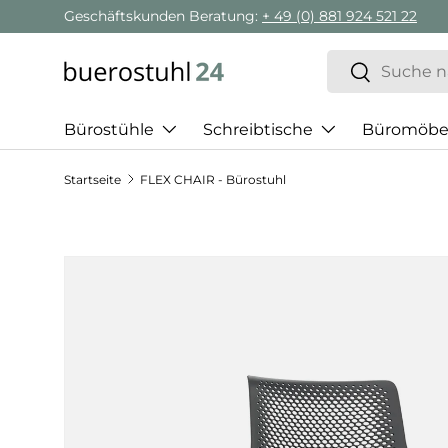
Geschäftskunden Beratung:
+ 49 (0) 881 924 521 22
Direkt zum Inhalt
Suchen
Suchen
Bürostühle
Schreibtische
Büromöbe
Startseite
FLEX CHAIR - Bürostuhl
Zu Produktinformationen springen