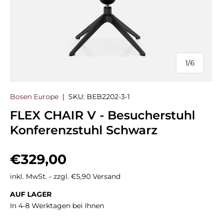
1
/
6
von
Bosen Europe
|
SKU:
BEB2202-3-1
FLEX CHAIR V - Besucherstuhl
Konferenzstuhl Schwarz
Normaler Preis
€329,00
inkl. MwSt. - zzgl. €5,90 Versand
AUF LAGER
In 4-8 Werktagen bei Ihnen