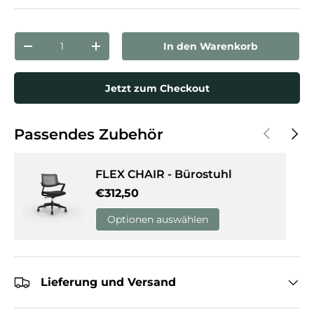
Anzahl
In den Warenkorb
Menge verringern
Menge erhöhen
Jetzt zum Checkout
Vorherige
Näch
Passendes Zubehör
FLEX CHAIR - Bürostuhl
Normaler Preis
€312,50
Optionen auswählen
Lieferung und Versand