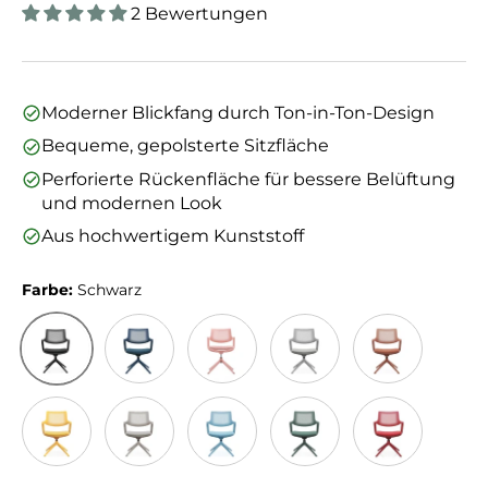
2 Bewertungen
Moderner Blickfang durch Ton-in-Ton-Design
Bequeme, gepolsterte Sitzfläche
Perforierte Rückenfläche für bessere Belüftung
und modernen Look
Aus hochwertigem Kunststoff
Farbe:
Schwarz
Schwarz
Dunkelblau
Rosa
Grau
Braun
Gelb
Taupe
Hellblau
Grün
Rot