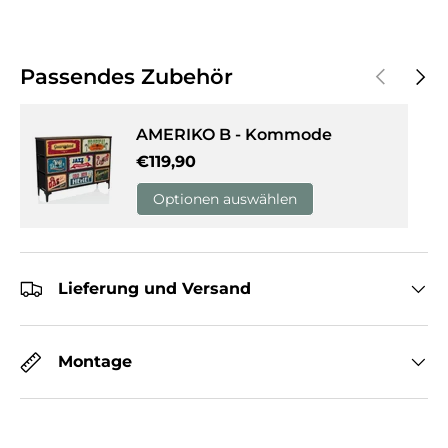
Vorherige
Näch
Passendes Zubehör
AMERIKO B - Kommode
Normaler Preis
€119,90
Optionen auswählen
Lieferung und Versand
Montage