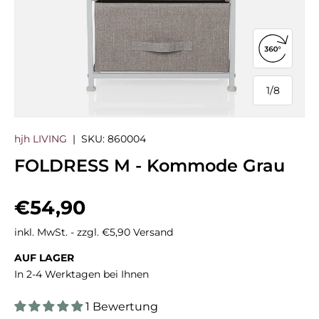
360°-Ans
1
/
8
von
hjh LIVING
|
SKU:
860004
FOLDRESS M - Kommode Grau
Normaler Preis
€54,90
inkl. MwSt. - zzgl. €5,90 Versand
AUF LAGER
In 2-4 Werktagen bei Ihnen
1 Bewertung