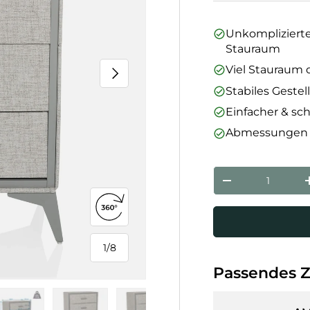
Unkomplizierte
Stauraum
Viel Stauraum
Nächste
Stabiles Geste
Einfacher & sc
Abmessungen (B
Anzahl
Menge verringe
360°-Ansicht öffnen
1
/
8
von
Passendes 