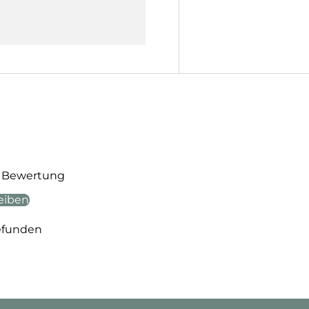
te Bewertung
eiben
efunden