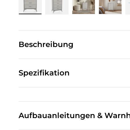
Bild 1 in Galerieansicht laden
Bild 2 in Galerieansicht laden
Bild 3 in Galerieansi
Bild 4 i
Beschreibung
Spezifikation
Aufbauanleitungen & Warnh