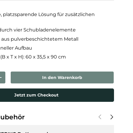
, platzsparende Lösung für zusätzlichen
 durch vier Schubladenelemente
ll aus pulverbeschichtetem Metall
hneller Aufbau
 x T x H): 60 x 35,5 x 90 cm
In den Warenkorb
rn
Menge erhöhen
Jetzt zum Checkout
Vorherige
Nächste
Zubehör