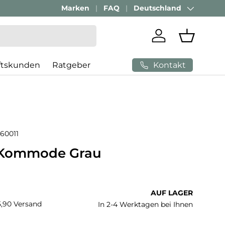
Passenden Bürostuhl finden mit
Marken
FAQ
Deutschland
AI-Beratung
Land/Region
Einloggen
Einkaufs
Kontakt
ftskunden
Ratgeber
60011
 Kommode Grau
 Preis
AUF LAGER
€5,90 Versand
In 2-4 Werktagen bei Ihnen