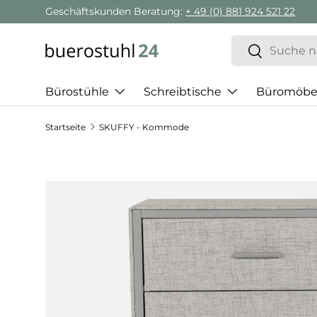
Geschäftskunden Beratung:
+ 49 (0) 881 924 521 22
Direkt zum Inhalt
Suchen
Suchen
Bürostühle
Schreibtische
Büromöbe
Startseite
SKUFFY - Kommode
Zu Produktinformationen springen