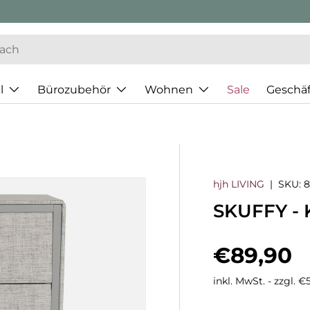
l
Bürozubehör
Wohnen
Sale
Geschä
hjh LIVING
|
SKU:
8
SKUFFY -
Normaler
€89,90
inkl. MwSt. - zzgl. 