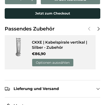
Menge verringern
Menge erhöhen
Jetzt zum Checkout
Vorherige
Näch
Passendes Zubehör
CKXE | Kabelspirale vertikal |
Silber - Zubehör
Normaler Preis
€86,90
Optionen auswählen
Lieferung und Versand