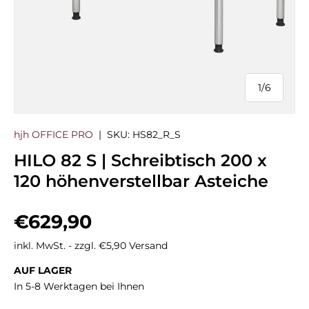
1
/
6
von
hjh OFFICE PRO
|
SKU:
HS82_R_S
HILO 82 S | Schreibtisch 200 x
120 höhenverstellbar Asteiche
Normaler Preis
€629,90
inkl. MwSt. - zzgl. €5,90 Versand
AUF LAGER
In 5-8 Werktagen bei Ihnen