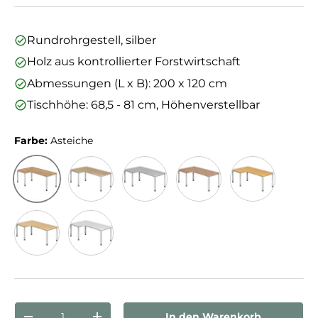
Rundrohrgestell, silber
Holz aus kontrollierter Forstwirtschaft
Abmessungen (L x B): 200 x 120 cm
Tischhöhe: 68,5 - 81 cm, Höhenverstellbar
Farbe:
Asteiche
Asteiche
Eiche
Grau
Nussbaum
Buche
Ahorn
Weiß
Anzahl
In den Warenkorb