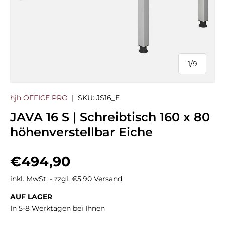
1
/
9
von
hjh OFFICE PRO
|
SKU:
JS16_E
JAVA 16 S | Schreibtisch 160 x 80
höhenverstellbar Eiche
Normaler Preis
€494,90
inkl. MwSt. - zzgl. €5,90 Versand
AUF LAGER
In 5-8 Werktagen bei Ihnen