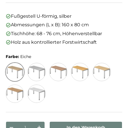
Fußgestell U-förmig, silber
Abmessungen (L x B): 160 x 80 cm
Tischhöhe: 68 - 76 cm, Höhenverstellbar
Holz aus kontrollierter Forstwirtschaft
Farbe:
Eiche
Eiche
Grau
Nussbaum
Buche
Ahorn
Asteiche/Silber
Weiß
Anzahl
In den Warenkorb