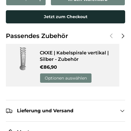
Menge verringern
Menge erhöhen
Jetzt zum Checkout
Vorherige
Näch
Passendes Zubehör
CKXE | Kabelspirale vertikal |
Silber - Zubehör
Normaler Preis
€86,90
Optionen auswählen
Lieferung und Versand