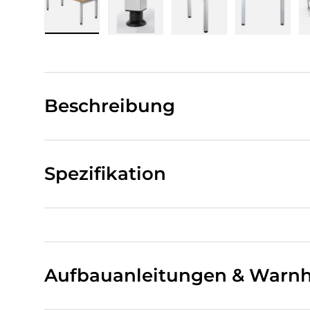
Bild 1 in Galerieansicht laden
Bild 2 in Galerieansicht laden
Bild 3 in Galerieansi
Bild 4 i
Beschreibung
Spezifikation
Aufbauanleitungen & Warnh