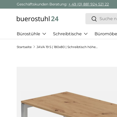
Geschäftskunden Beratung:
+ 49 (0) 881 924 521 22
Direkt zum Inhalt
Suchen
Suchen
Bürostühle
Schreibtische
Büromöbe
Startseite
JAVA 19 S | 180x80 | Schreibtisch höhenverstellbar
Zu Produktinformationen springen