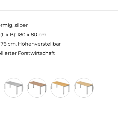
rmig, silber
 x B): 180 x 80 cm
- 76 cm, Höhenverstellbar
llierter Forstwirtschaft
Grau
Nussbaum
Buche
Ahorn