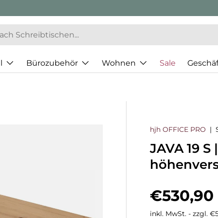
l
Bürozubehör
Wohnen
Sale
Geschä
hjh OFFICE PRO
|
JAVA 19 S 
höhenvers
Normaler
€530,90
inkl. MwSt. - zzgl. 