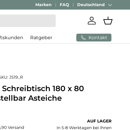
Passenden Bürostuhl finden mit
Marken
FAQ
Deutschland
AI-Beratung
Land/Region
Einloggen
Einkaufs
Kontakt
ftskunden
Ratgeber
SKU:
JS19_R
| Schreibtisch 180 x 80
tellbar Asteiche
 Preis
AUF LAGER
€5,90 Versand
In 5-8 Werktagen bei Ihnen