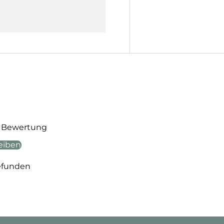
te Bewertung
eiben
efunden