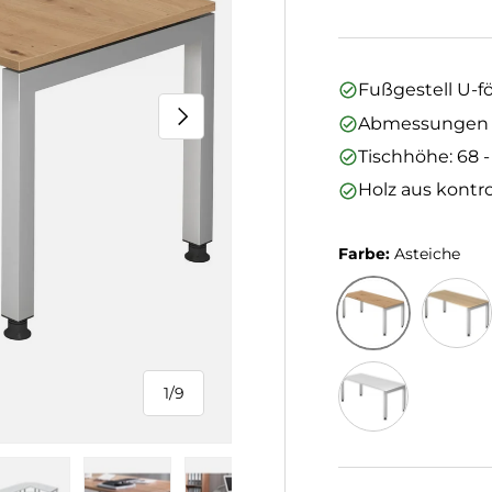
Fußgestell U-fö
Nächste
Abmessungen (L
Tischhöhe: 68 
Holz aus kontro
Farbe:
Asteiche
Asteiche
Eiche
1
/
9
von
Weiß