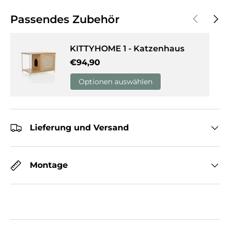
Vorherige
Näch
Passendes Zubehör
KITTYHOME 1 - Katzenhaus
Normaler Preis
€94,90
Optionen auswählen
Lieferung und Versand
Montage