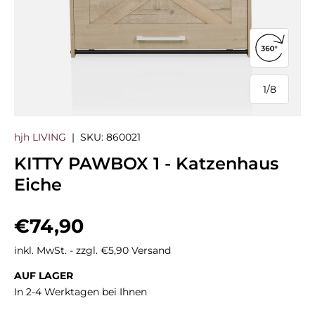
360°-Ans
1
/
8
von
hjh LIVING
|
SKU:
860021
KITTY PAWBOX 1 - Katzenhaus
Eiche
Normaler Preis
€74,90
inkl. MwSt. - zzgl. €5,90 Versand
AUF LAGER
In 2-4 Werktagen bei Ihnen