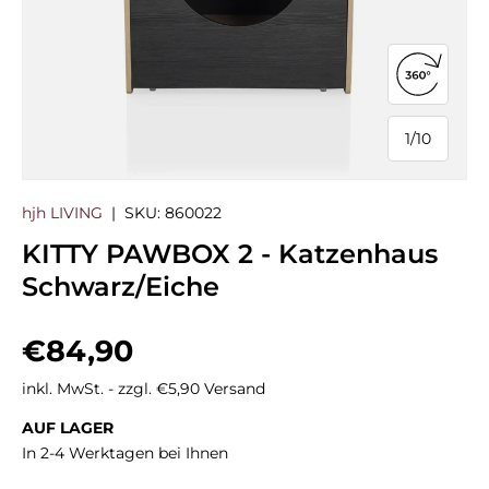
360°-Ans
1
/
10
von
hjh LIVING
|
SKU:
860022
KITTY PAWBOX 2 - Katzenhaus
Schwarz/Eiche
Normaler Preis
€84,90
inkl. MwSt. - zzgl. €5,90 Versand
AUF LAGER
In 2-4 Werktagen bei Ihnen