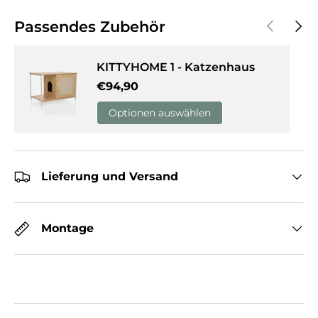
Vorherige
Näch
Passendes Zubehör
KITTYHOME 1 - Katzenhaus
Normaler Preis
€94,90
Optionen auswählen
Lieferung und Versand
Montage