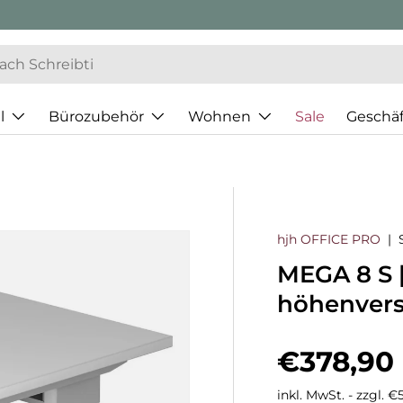
l
Bürozubehör
Wohnen
Sale
Geschä
hjh OFFICE PRO
|
MEGA 8 S |
höhenverst
Normaler
€378,90
inkl. MwSt. - zzgl. 