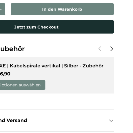
In den Warenkorb
rn
Menge erhöhen
Jetzt zum Checkout
Vorherige
Nächste
Zubehör
XE | Kabelspirale vertikal | Silber - Zubehör
rmaler Preis
6,90
Optionen auswählen
nd Versand