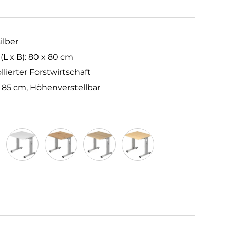
ilber
 x B): 80 x 80 cm
llierter Forstwirtschaft
– 85 cm, Höhenverstellbar
um/Silber
Weiß/Silber
Asteiche/Silber
Eiche/Silber
Ahorn/Silber