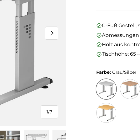
C-Fuß Gestell, s
Nächste
Abmessungen (L
Holz aus kontro
Tischhöhe: 65 
Farbe:
Grau/Silber
Grau/Silber
Nussba
1
/
7
von
Buche/Silber