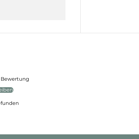
te Bewertung
eiben
efunden