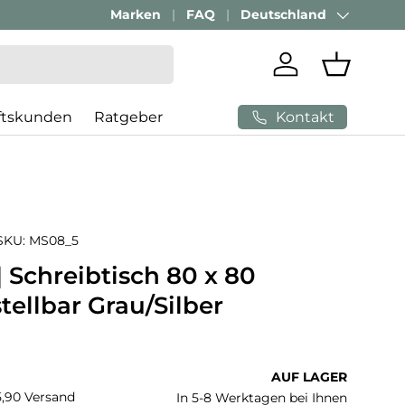
Passenden Bürostuhl finden mit
Marken
FAQ
Deutschland
AI-Beratung
Land/Region
Einloggen
Einkaufs
Kontakt
ftskunden
Ratgeber
SKU:
MS08_5
 Schreibtisch 80 x 80
ellbar Grau/Silber
 Preis
AUF LAGER
€5,90 Versand
In 5-8 Werktagen bei Ihnen