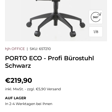
360°-Ans
1
/
8
von
hjh OFFICE
|
SKU:
657210
PORTO ECO - Profi Bürostuhl
Schwarz
Normaler Preis
€219,90
inkl. MwSt. - zzgl. €5,90 Versand
AUF LAGER
In 2-4 Werktagen bei Ihnen