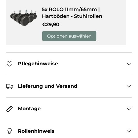
5x ROLO 11mm/65mm |
Hartböden - Stuhlrollen
Normaler Preis
€29,90
Optionen auswählen
Pflegehinweise
Lieferung und Versand
Montage
Rollenhinweis