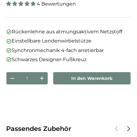
4 Bewertungen
Rückenlehne aus atmungsaktivem Netzstoff
Einstellbare Lendenwirbelstütze
Synchronmechanik 4-fach arretierbar
Schwarzes Designer-Fußkreuz
Anzahl
In den Warenkorb
Menge verringern
Menge erhöhen
Vorherige
Näch
Passendes Zubehör