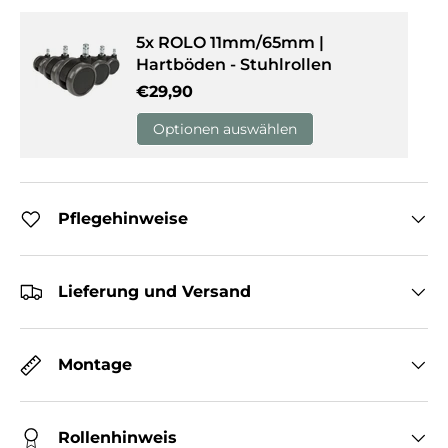
5x ROLO 11mm/65mm |
Hartböden - Stuhlrollen
Normaler Preis
€29,90
Optionen auswählen
Pflegehinweise
Lieferung und Versand
Montage
Rollenhinweis