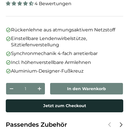
4 Bewertungen
Rückenlehne aus atmungsaktivem Netzstoff
Einstellbare Lendenwirbelstütze,
Sitztiefenverstellung
Synchronmechanik 4-fach arretierbar
Incl. höhenverstellbare Armlehnen
Aluminium-Designer-Fußkreuz
Anzahl
In den Warenkorb
Menge verringern
Menge erhöhen
Jetzt zum Checkout
Vorherige
Näch
Passendes Zubehör