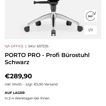
360°-Ans
1
/
11
von
hjh OFFICE
|
SKU:
657235
PORTO PRO - Profi Bürostuhl
Schwarz
Normaler Preis
€289,90
inkl. MwSt. - zzgl. €5,90 Versand
AUF LAGER
In 2-4 Werktagen bei Ihnen