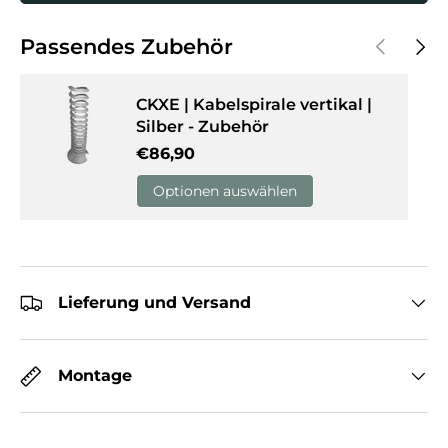
Vorherige
Näch
Passendes Zubehör
CKXE | Kabelspirale vertikal |
Silber - Zubehör
Normaler Preis
€86,90
Optionen auswählen
Lieferung und Versand
Montage