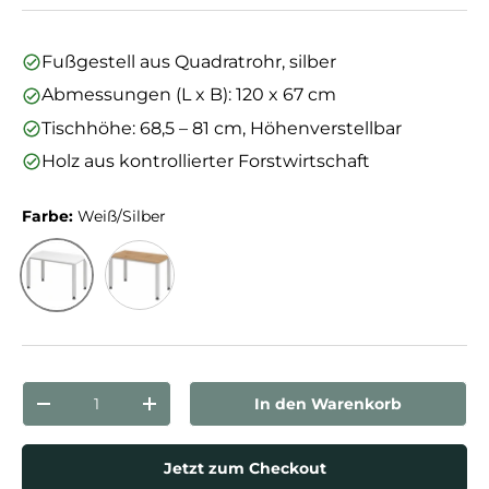
Fußgestell aus Quadratrohr, silber
Abmessungen (L x B): 120 x 67 cm
Tischhöhe: 68,5 – 81 cm, Höhenverstellbar
Holz aus kontrollierter Forstwirtschaft
Farbe:
Weiß/Silber
Weiß/Silber
Asteiche/Silber
Anzahl
In den Warenkorb
Menge verringern
Menge erhöhen
Jetzt zum Checkout