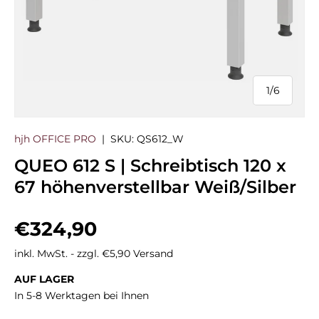
1
/
6
von
hjh OFFICE PRO
|
SKU:
QS612_W
QUEO 612 S | Schreibtisch 120 x
67 höhenverstellbar Weiß/Silber
Normaler Preis
€324,90
inkl. MwSt. - zzgl. €5,90 Versand
AUF LAGER
In 5-8 Werktagen bei Ihnen