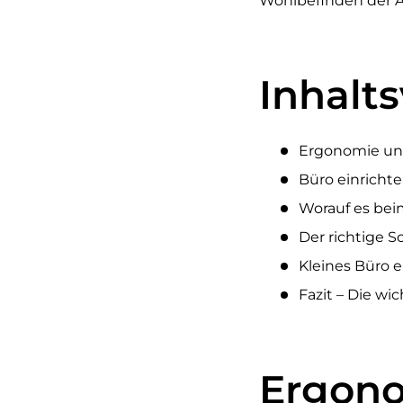
Wohlbefinden der An
Inhalts
Ergonomie und
Büro einrichte
Worauf es be
Der richtige S
Kleines Büro e
Fazit – Die wi
Ergono