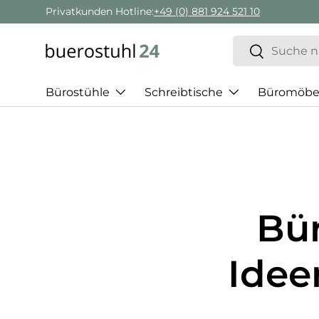
Privatkunden Hotline:
+49 (0) 881 924 521 10
Direkt zum Inhalt
Suchen
Suchen
Bürostühle
Schreibtische
Büromöbe
Bür
Idee