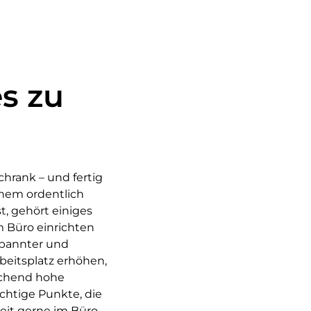
es zu
chrank – und fertig
inem ordentlich
t, gehört einiges
m Büro einrichten
tspannter und
beitsplatz erhöhen,
ichend hohe
chtige Punkte, die
Zeit gerne im Büro