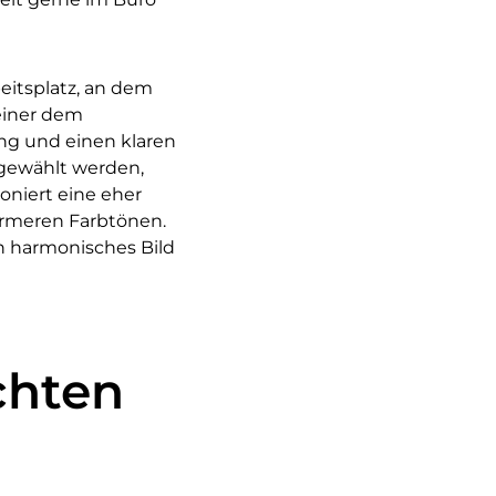
beitsplatz, an dem
einer dem
ng und einen klaren
t gewählt werden,
oniert eine eher
ärmeren Farbtönen.
in harmonisches Bild
chten