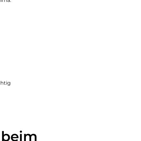
lima.
chtig
 beim