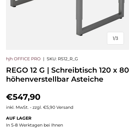
1
/
3
von
hjh OFFICE PRO
|
SKU:
RS12_R_G
REGO 12 G | Schreibtisch 120 x 80
höhenverstellbar Asteiche
Normaler Preis
€547,90
inkl. MwSt. - zzgl. €5,90 Versand
AUF LAGER
In 5-8 Werktagen bei Ihnen