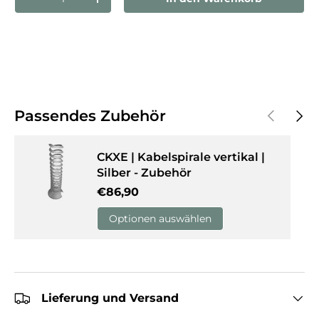
Menge verringern
Menge erhöhen
Vorherige
Näch
Passendes Zubehör
CKXE | Kabelspirale vertikal |
Silber - Zubehör
Normaler Preis
€86,90
Optionen auswählen
Lieferung und Versand