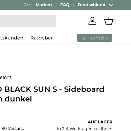
Passenden Bürostuhl finden mit
Marken
FAQ
Deutschland
AI-Beratung
Land/Region
Einloggen
Einkaufs
Kontakt
ftskunden
Ratgeber
61003
 BLACK SUN S - Sideboard
n dunkel
 Preis
AUF LAGER
€5,90 Versand
In 2-4 Werktagen bei Ihnen