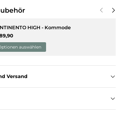
Vorherige
Nächste
Zubehör
NTINENTO HIGH - Kommode
rmaler Preis
89,90
Optionen auswählen
nd Versand