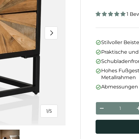
1 Be
Nächste
Stilvoller Beis
Praktische un
Schubladenfro
Hohes Fußgeste
Metallrahmen
Abmessungen au
Anzahl
Menge verringe
1
/
5
von