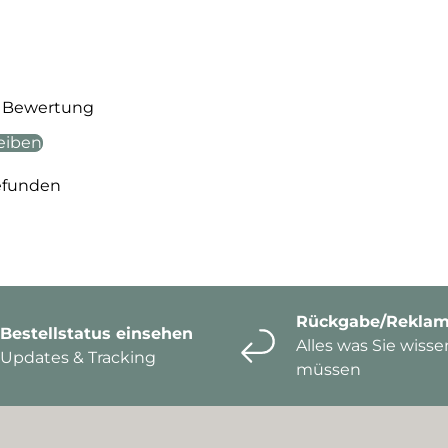
te Bewertung
eiben
efunden
Rückgabe/Reklam
Bestellstatus einsehen
Alles was Sie wisse
Updates & Tracking
müssen