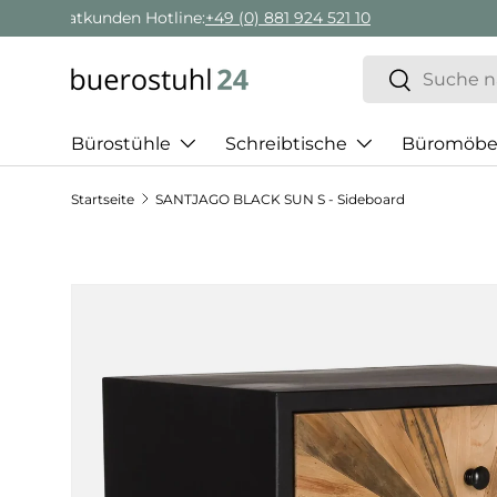
Geschäftskunden Beratung:
+ 49 (0) 881 924 521 22
Direkt zum Inhalt
Suchen
Suchen
Bürostühle
Schreibtische
Büromöbe
Startseite
SANTJAGO BLACK SUN S - Sideboard
Zu Produktinformationen springen