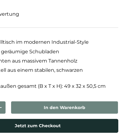
wertung
telltisch im modernen Industrial-Style
d geräumige Schubladen
nten aus massivem Tannenholz
ll aus einem stabilen, schwarzen
ßen gesamt (B x T x H): 49 x 32 x 50,5 cm
In den Warenkorb
rn
Menge erhöhen
Jetzt zum Checkout