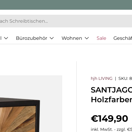
l
Bürozubehör
Wohnen
Sale
Geschä
hjh LIVING
|
SKU:
8
SANTJAGO
Holzfarbe
Normaler
€149,90
inkl. MwSt. - zzgl. 