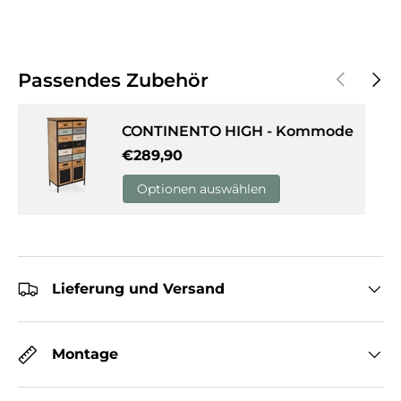
Vorherige
Näch
Passendes Zubehör
CONTINENTO HIGH - Kommode
Normaler Preis
€289,90
Optionen auswählen
Lieferung und Versand
Montage