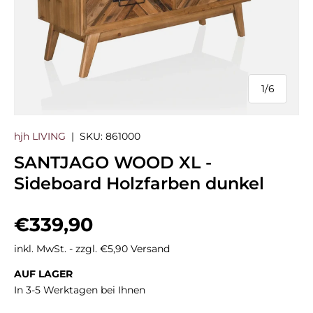
1
/
6
von
hjh LIVING
|
SKU:
861000
SANTJAGO WOOD XL -
Sideboard Holzfarben dunkel
Normaler Preis
€339,90
inkl. MwSt. - zzgl. €5,90 Versand
AUF LAGER
In 3-5 Werktagen bei Ihnen