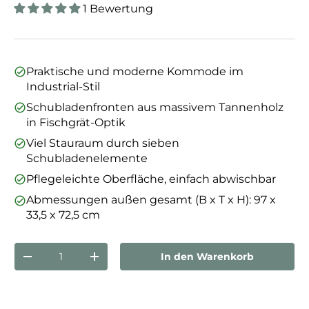
1 Bewertung
Praktische und moderne Kommode im
Industrial-Stil
Schubladenfronten aus massivem Tannenholz
in Fischgrät-Optik
Viel Stauraum durch sieben
Schubladenelemente
Pflegeleichte Oberfläche, einfach abwischbar
Abmessungen außen gesamt (B x T x H): 97 x
33,5 x 72,5 cm
Anzahl
In den Warenkorb
Menge verringern
Menge erhöhen