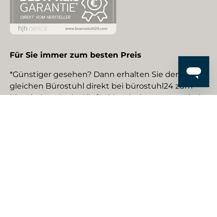
Für Sie immer zum besten Preis
*Günstiger gesehen? Dann erhalten Sie den
gleichen Bürostuhl direkt bei bürostuhl24 zum
identischen Preis. Gilt für identische Neuware bei
gewerblichen EU-Händlern. Details auf Anfrage.
Social Media
Facebook
YouTube
Instagram
TikTok
Pinterest
LinkedIn
Zahlungsmethoden