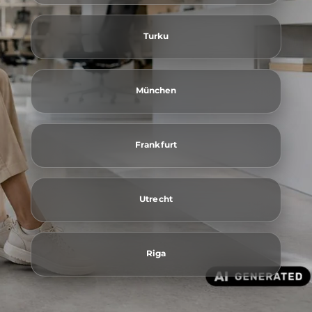
Turku
München
Frankfurt
Utrecht
Riga