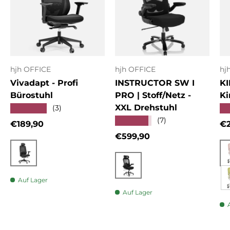
hjh OFFICE
hjh OFFICE
hj
Vivadapt - Profi
INSTRUCTOR SW I
KI
Bürostuhl
PRO | Stoff/Netz -
Ki
XXL Drehstuhl
★★★★★
★
(3)
★★★★★
(7)
Normaler Preis
No
€189,90
€2
Normaler Preis
€599,90
Schwarz
Schwarz
Auf Lager
Auf Lager