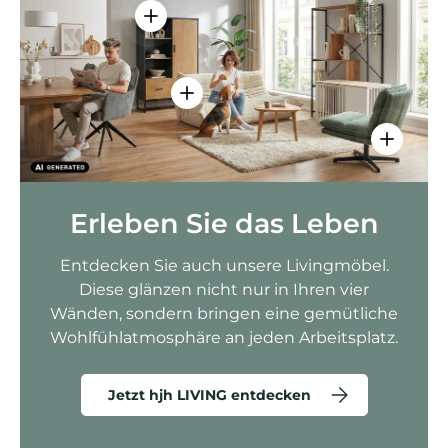
Einzelheiten anzeigen - AMIO H - Bür
Einzelheiten anzeigen - Sitzolo 2 
Einzelhei
Erleben Sie das Leben
Entdecken Sie auch unsere Livingmöbel.
Diese glänzen nicht nur in Ihren vier
Wänden, sondern bringen eine gemütliche
Wohlfühlatmosphäre an jeden Arbeitsplatz.
Jetzt hjh LIVING entdecken