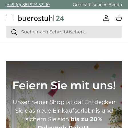
Geschäftskunden Beratung:
+ 49 (0) 881 924 521 22
Direkt zum Inhalt
Menü
Einlogge
Ein
Suchen
Suchen
Feiern Sie mit uns!
Unser neuer Shop ist da! Entdecken
Sie das neue Einkaufserlebnis und
sichern Sie sich
bis zu 20%
Relaunch-Rabatt.