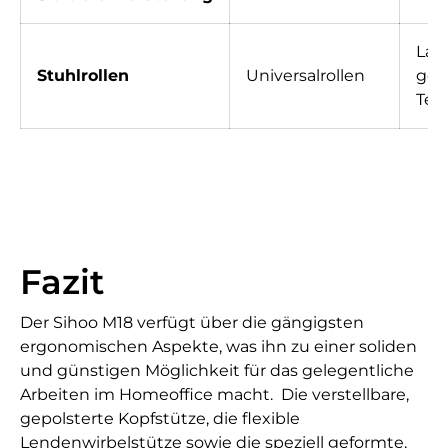
Las
Stuhlrollen
Universalrollen
geb
Tep
Fazit
Der Sihoo M18 verfügt über die gängigsten
ergonomischen Aspekte, was ihn zu einer soliden
und günstigen Möglichkeit für das gelegentliche
Arbeiten im Homeoffice macht. Die verstellbare,
gepolsterte Kopfstütze, die flexible
Lendenwirbelstütze sowie die speziell geformte,