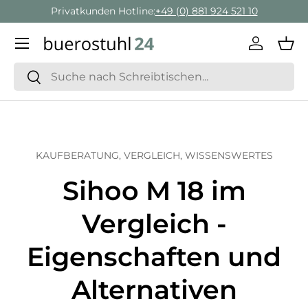
Geschäftskunden Beratung:
+ 49 (0) 881 924 521 22
Direkt zum Inhalt
Menü
Einlogge
Ein
Suchen
Suchen
KAUFBERATUNG,
VERGLEICH,
WISSENSWERTES
Sihoo M 18 im
Vergleich -
Eigenschaften und
Alternativen