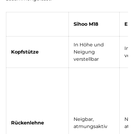
Sihoo M18
ER
In Höhe und
In 
Kopfstütze
Neigung
vers
verstellbar
Neigbar,
Nei
Rückenlehne
atmungsaktiv
atm