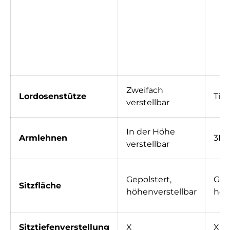
Zweifach
Lordosenstütze
Tief
verstellbar
In der Höhe
Armlehnen
3D-
verstellbar
Gepolstert,
Gepo
Sitzfläche
höhenverstellbar
höh
Sitztiefenverstellung
X
X