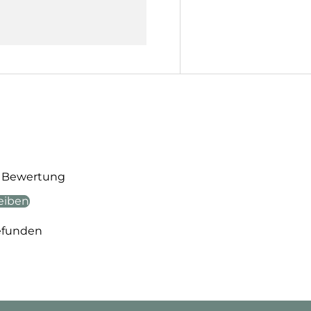
te Bewertung
eiben
efunden