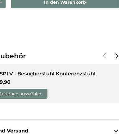
In den Warenkorb
rn
Menge erhöhen
sicht laden
Vorherige
Nächste
Zubehör
SPI V - Besucherstuhl Konferenzstuhl
rmaler Preis
9,90
Optionen auswählen
nd Versand