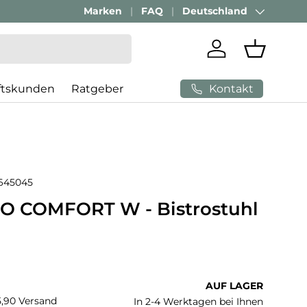
Geschäftskunden Beratung:
Marken
FAQ
Deutschland
+ 49 (0) 881 924 521
Land/Region
Einloggen
Einkaufs
Kontakt
ftskunden
Ratgeber
645045
O COMFORT W - Bistrostuhl
 Preis
AUF LAGER
€5,90 Versand
In 2-4 Werktagen bei Ihnen