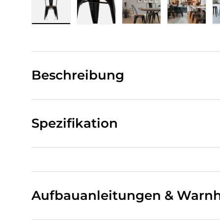
Bild 1 in Galerieansicht laden
Bild 2 in Galerieansicht laden
Bild 3 in Galerieansi
Bild 4 i
Beschreibung
Spezifikation
Aufbauanleitungen & Warnh