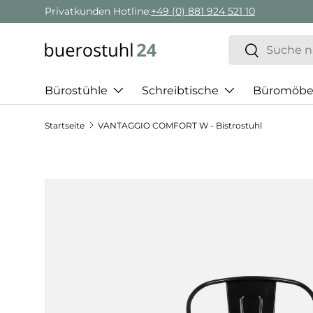
Privatkunden Hotline:
+49 (0) 881 924 521 10
Direkt zum Inhalt
Suchen
Suchen
Bürostühle
Schreibtische
Büromöbe
Startseite
VANTAGGIO COMFORT W - Bistrostuhl
Zu Produktinformationen springen