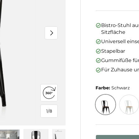
Bistro-Stuhl a
Nächste
Sitzfläche
Universell eins
Stapelbar
Gummifüße für
Für Zuhause u
Farbe:
Schwarz
360°-Ansicht öffnen
1
/
8
von
Schwarz
Weiß
Anzahl