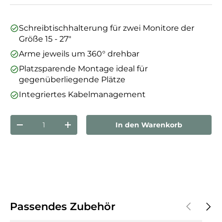
Schreibtischhalterung für zwei Monitore der
Größe 15 - 27"
Arme jeweils um 360° drehbar
Platzsparende Montage ideal für
gegenüberliegende Plätze
Integriertes Kabelmanagement
Anzahl
In den Warenkorb
Menge verringern
Menge erhöhen
Vorherige
Näch
Passendes Zubehör