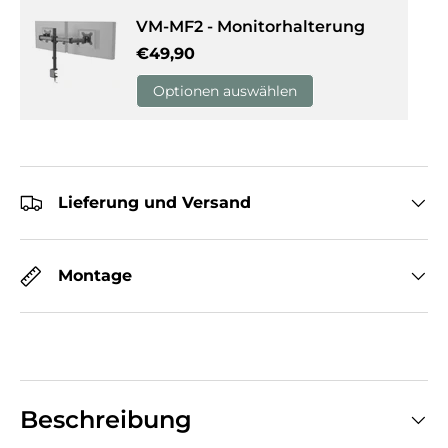
VM-MF2 - Monitorhalterung
Normaler Preis
€49,90
Optionen auswählen
Lieferung und Versand
Montage
Beschreibung