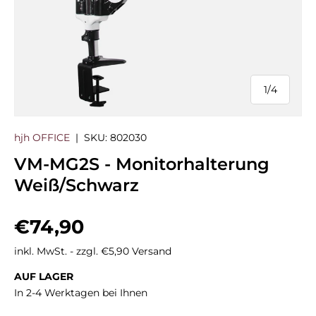
1
/
4
von
hjh OFFICE
|
SKU:
802030
VM-MG2S - Monitorhalterung
Weiß/Schwarz
Normaler Preis
€74,90
inkl. MwSt. - zzgl. €5,90 Versand
AUF LAGER
In 2-4 Werktagen bei Ihnen