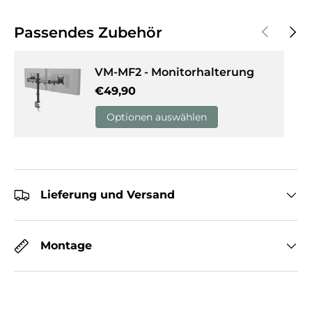
Vorherige
Näch
Passendes Zubehör
VM-MF2 - Monitorhalterung
Normaler Preis
€49,90
Optionen auswählen
Lieferung und Versand
Montage