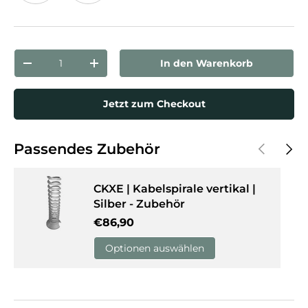
Ahorn
Weiß
Anzahl
In den Warenkorb
Menge verringern
Menge erhöhen
Jetzt zum Checkout
Vorherige
Näch
Passendes Zubehör
CKXE | Kabelspirale vertikal |
Silber - Zubehör
Normaler Preis
€86,90
Optionen auswählen