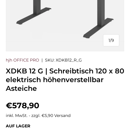
1
/
9
von
hjh OFFICE PRO
|
SKU:
XDKB12_R_G
XDKB 12 G | Schreibtisch 120 x 80
elektrisch höhenverstellbar
Asteiche
Normaler Preis
€578,90
inkl. MwSt. - zzgl. €5,90 Versand
AUF LAGER