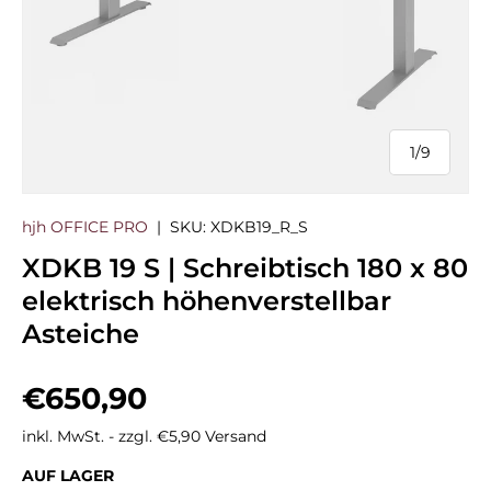
1
/
9
von
hjh OFFICE PRO
|
SKU:
XDKB19_R_S
XDKB 19 S | Schreibtisch 180 x 80
elektrisch höhenverstellbar
Asteiche
Normaler Preis
€650,90
inkl. MwSt. - zzgl. €5,90 Versand
AUF LAGER