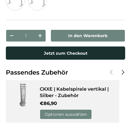
Ahorn
Weiß
Anzahl
In den Warenkorb
Menge verringern
Menge erhöhen
Jetzt zum Checkout
Vorherige
Näch
Passendes Zubehör
CKXE | Kabelspirale vertikal |
Silber - Zubehör
Normaler Preis
€86,90
Optionen auswählen