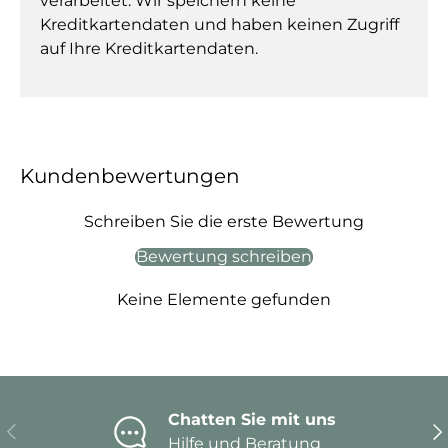
verarbeitet. Wir speichern keine
Kreditkartendaten und haben keinen Zugriff
auf Ihre Kreditkartendaten.
Kundenbewertungen
Schreiben Sie die erste Bewertung
Bewertung schreiben
Keine Elemente gefunden
Chatten Sie mit uns
Vorherige
Nä
Hilfe und Beratung