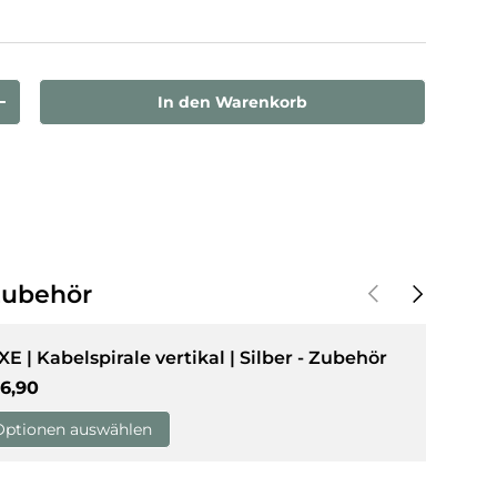
sicht laden
In den Warenkorb
rn
Menge erhöhen
Vorherige
Nächste
Zubehör
XE | Kabelspirale vertikal | Silber - Zubehör
rmaler Preis
6,90
Optionen auswählen