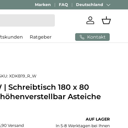
Geschäftskunden Beratung:
Marken
FAQ
Deutschland
+ 49 (0) 881 924 521
Land/Region
Einloggen
Einkaufs
Kontakt
ftskunden
Ratgeber
SKU:
XDKB19_R_W
| Schreibtisch 180 x 80
 höhenverstellbar Asteiche
 Preis
AUF LAGER
€5,90 Versand
In 5-8 Werktagen bei Ihnen