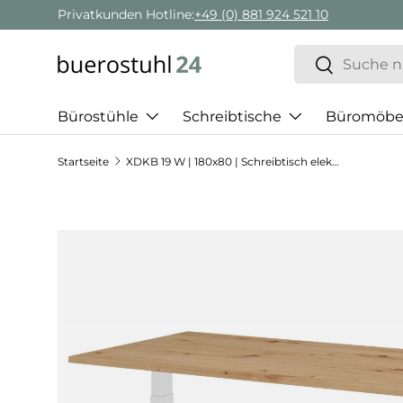
Privatkunden Hotline:
+49 (0) 881 924 521 10
Direkt zum Inhalt
Suchen
Suchen
Bürostühle
Schreibtische
Büromöbe
Startseite
XDKB 19 W | 180x80 | Schreibtisch elektrisch höhenverstellbar
Zu Produktinformationen springen