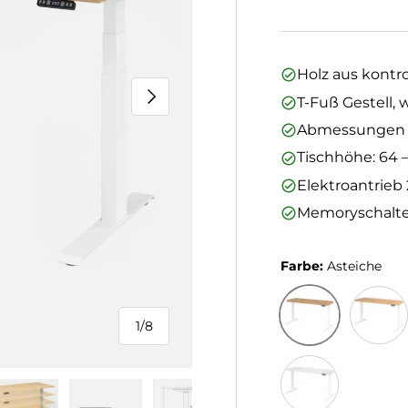
Holz aus kontro
Nächste
T-Fuß Gestell, 
Abmessungen (L
Tischhöhe: 64 –
Elektroantrieb 
Memoryschalter
Farbe:
Asteiche
1
/
8
von
Asteiche
Eiche