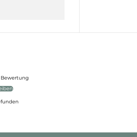
te Bewertung
eiben
efunden