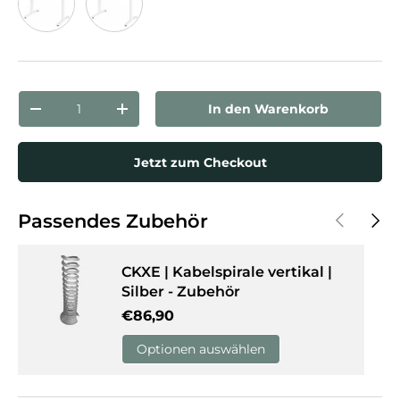
Ahorn
Weiß
Anzahl
In den Warenkorb
Menge verringern
Menge erhöhen
Jetzt zum Checkout
Vorherige
Näch
Passendes Zubehör
CKXE | Kabelspirale vertikal |
Silber - Zubehör
Normaler Preis
€86,90
Optionen auswählen