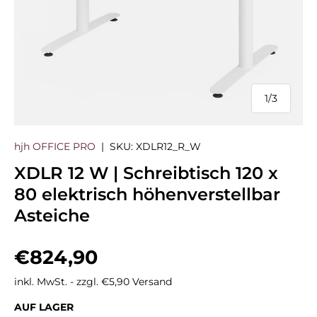
1
/
3
von
hjh OFFICE PRO
|
SKU:
XDLR12_R_W
XDLR 12 W | Schreibtisch 120 x
80 elektrisch höhenverstellbar
Asteiche
Normaler Preis
€824,90
inkl. MwSt. - zzgl. €5,90 Versand
AUF LAGER