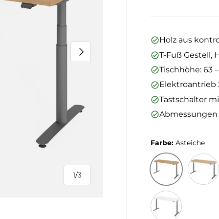
Holz aus kontro
Nächste
T-Fuß Gestell, 
Tischhöhe: 63 –
Elektroantrieb 
Tastschalter m
Abmessungen (L
Farbe:
Asteiche
1
/
3
von
Asteiche
Eiche