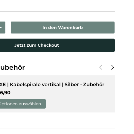
In den Warenkorb
rn
Menge erhöhen
Jetzt zum Checkout
Vorherige
Nächste
Zubehör
XE | Kabelspirale vertikal | Silber - Zubehör
rmaler Preis
6,90
Optionen auswählen