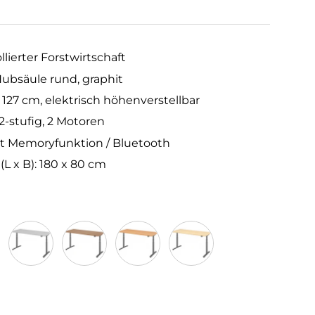
llierter Forstwirtschaft
Hubsäule rund, graphit
 127 cm, elektrisch höhenverstellbar
2-stufig, 2 Motoren
it Memoryfunktion / Bluetooth
 x B): 180 x 80 cm
Grau
Nussbaum
Buche
Ahorn