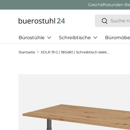
Geschäftskunden Beratung:
+ 49 (0) 881 924 521 22
Direkt zum Inhalt
Suchen
Suchen
Bürostühle
Schreibtische
Büromöbe
Startseite
XDLR 19 G | 180x80 | Schreibtisch elektrisch höhenverstellbar
Zu Produktinformationen springen