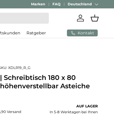
Passenden Bürostuhl finden mit
Marken
FAQ
Deutschland
AI-Beratung
Land/Region
Einloggen
Einkaufs
Kontakt
ftskunden
Ratgeber
SKU:
XDLR19_R_G
| Schreibtisch 180 x 80
 höhenverstellbar Asteiche
 Preis
AUF LAGER
€5,90 Versand
In 5-8 Werktagen bei Ihnen