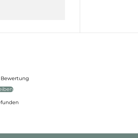
te Bewertung
eiben
efunden