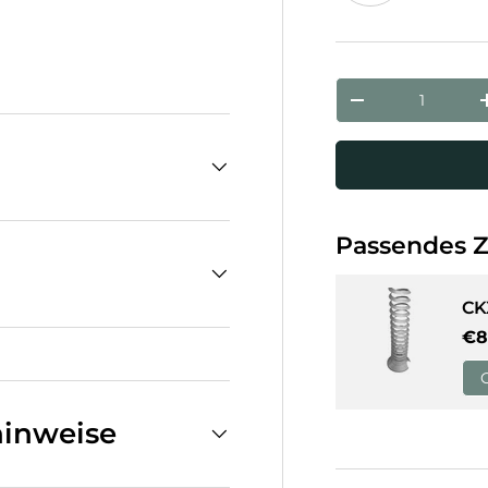
Weiß
cht laden
Anzahl
Menge verringe
Passendes 
CK
No
€8
inweise