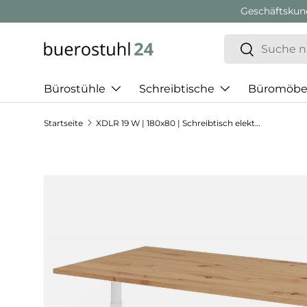
Geschäftskunden Beratung:
+ 49 (0) 881 924 521 22
Direkt zum Inhalt
Suchen
Suchen
Bürostühle
Schreibtische
Büromöbe
Startseite
XDLR 19 W | 180x80 | Schreibtisch elektrisch höhenverstellbar
Zu Produktinformationen springen