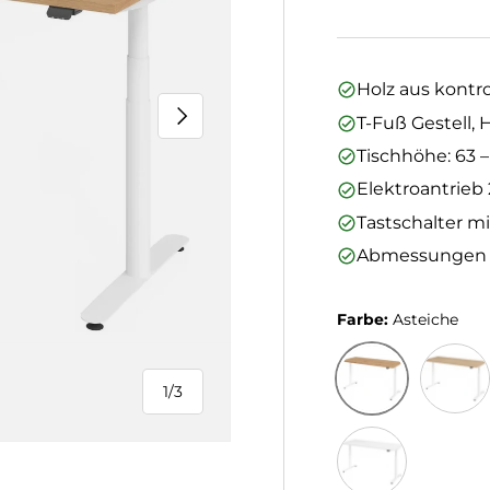
Holz aus kontro
Nächste
T-Fuß Gestell,
Tischhöhe: 63 –
Elektroantrieb 
Tastschalter m
Abmessungen (L
Farbe:
Asteiche
1
/
3
von
Asteiche
Eiche