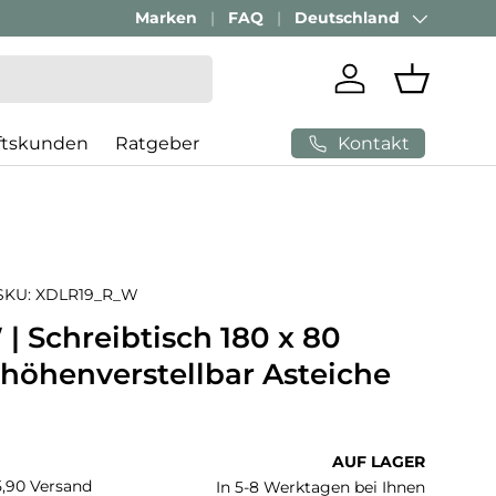
Passenden Bürostuhl finden mit
Marken
FAQ
Deutschland
AI-Beratung
Land/Region
Einloggen
Einkaufs
Kontakt
ftskunden
Ratgeber
SKU:
XDLR19_R_W
| Schreibtisch 180 x 80
 höhenverstellbar Asteiche
 Preis
AUF LAGER
€5,90 Versand
In 5-8 Werktagen bei Ihnen