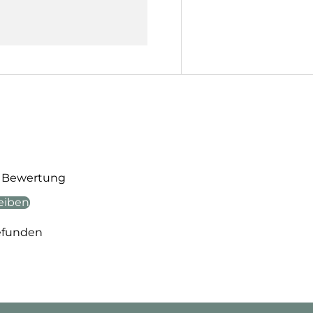
te Bewertung
eiben
efunden