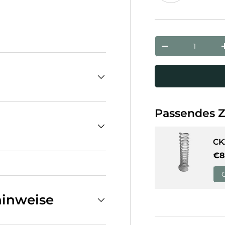
Weiß
cht laden
Anzahl
Menge verringe
Passendes 
CK
No
€8
inweise