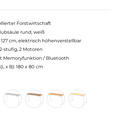
llierter Forstwirtschaft
 Hubsäule rund, weiß
 127 cm, elektrisch höhenverstellbar
2-stufig, 2 Motoren
it Memoryfunktion / Bluetooth
 x B): 180 x 80 cm
Grau
Nussbaum
Buche
Ahorn