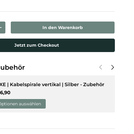
In den Warenkorb
rn
Menge erhöhen
Jetzt zum Checkout
Vorherige
Nächste
Zubehör
XE | Kabelspirale vertikal | Silber - Zubehör
rmaler Preis
6,90
Optionen auswählen