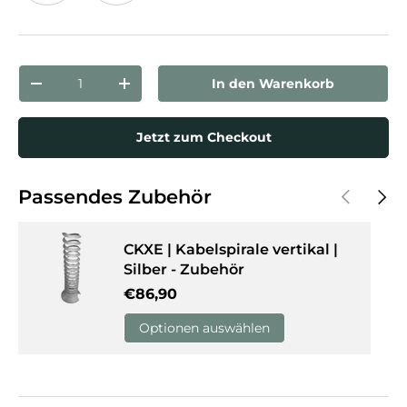
Ahorn
Weiß
Anzahl
In den Warenkorb
Menge verringern
Menge erhöhen
Jetzt zum Checkout
Vorherige
Näch
Passendes Zubehör
CKXE | Kabelspirale vertikal |
Silber - Zubehör
Normaler Preis
€86,90
Optionen auswählen