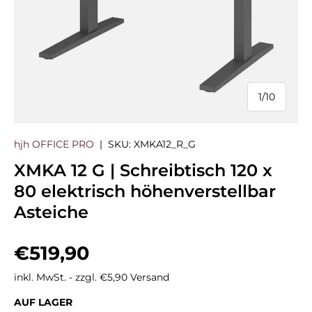
1
/
10
von
hjh OFFICE PRO
|
SKU:
XMKA12_R_G
XMKA 12 G | Schreibtisch 120 x
80 elektrisch höhenverstellbar
Asteiche
Normaler Preis
€519,90
inkl. MwSt. - zzgl. €5,90 Versand
AUF LAGER