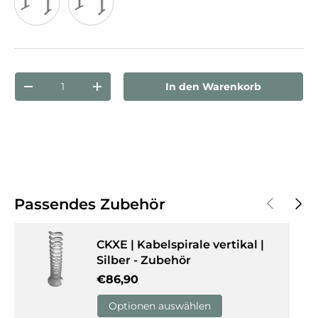
Ahorn
Weiß
Anzahl
In den Warenkorb
Menge verringern
Menge erhöhen
Vorherige
Näch
Passendes Zubehör
CKXE | Kabelspirale vertikal |
Silber - Zubehör
Normaler Preis
€86,90
Optionen auswählen