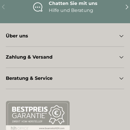
Chatten Sie mit uns
Vorherige
Nä
Hilfe und Beratung
Über uns
Zahlung & Versand
Beratung & Service