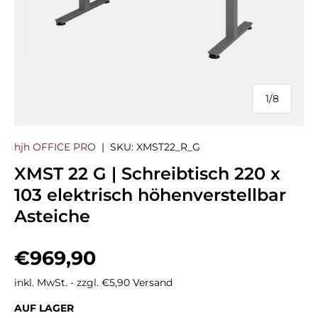
1
/
8
von
hjh OFFICE PRO
|
SKU:
XMST22_R_G
XMST 22 G | Schreibtisch 220 x
103 elektrisch höhenverstellbar
Asteiche
Normaler Preis
€969,90
inkl. MwSt. - zzgl. €5,90 Versand
AUF LAGER