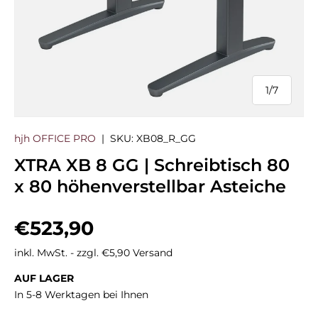
1
/
7
von
hjh OFFICE PRO
|
SKU:
XB08_R_GG
XTRA XB 8 GG | Schreibtisch 80
x 80 höhenverstellbar Asteiche
Normaler Preis
€523,90
inkl. MwSt. - zzgl. €5,90 Versand
AUF LAGER
In 5-8 Werktagen bei Ihnen