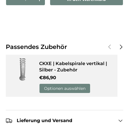
Menge verringern
Menge erhöhen
Vorherige
Näch
Passendes Zubehör
CKXE | Kabelspirale vertikal |
Silber - Zubehör
Normaler Preis
€86,90
Optionen auswählen
Lieferung und Versand