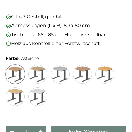
C-Fuß Gestell, graphit
Abmessungen (L x B): 80 x 80 cm
Tischhöhe: 65 – 85 cm, Höhenverstellbar
Holz aus kontrollierter Forstwirtschaft
Farbe:
Asteiche
Asteiche
Eiche
Grau
Nussbaum
Buche
Ahorn
Weiß
Anzahl
In den Warenkorb