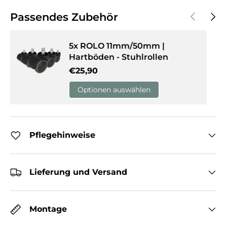
Vorherige
Näch
Passendes Zubehör
5x ROLO 11mm/50mm |
Hartböden - Stuhlrollen
Normaler Preis
€25,90
Optionen auswählen
Pflegehinweise
Lieferung und Versand
Montage