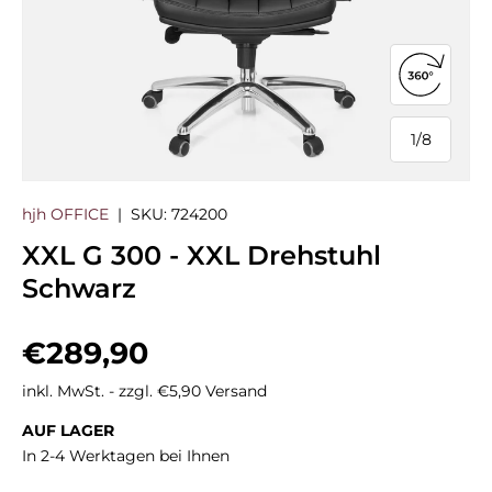
360°-Ans
1
/
8
von
hjh OFFICE
|
SKU:
724200
XXL G 300 - XXL Drehstuhl
Schwarz
Normaler Preis
€289,90
inkl. MwSt. - zzgl. €5,90 Versand
AUF LAGER
In 2-4 Werktagen bei Ihnen