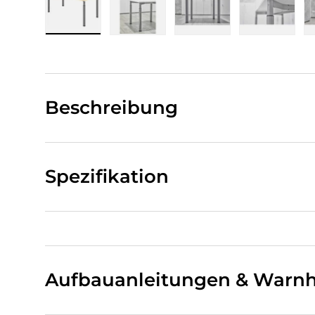
Bild 1 in Galerieansicht laden
Bild 2 in Galerieansicht laden
Bild 3 in Galerieansi
Bild 4 i
Beschreibung
Spezifikation
Aufbauanleitungen & Warnh