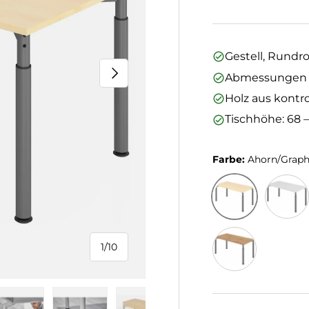
Gestell, Rundro
Nächste
Abmessungen (L
Holz aus kontro
Tischhöhe: 68 
Farbe:
Ahorn/Graph
Ahorn/Graphit
Grau/Gr
1
/
10
von
Asteiche/Graphi