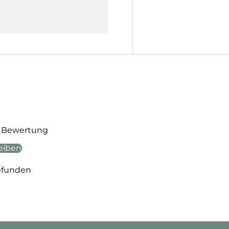
te Bewertung
eiben
efunden