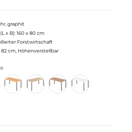
hr, graphit
 x B): 160 x 80 cm
llierter Forstwirtschaft
– 82 cm, Höhenverstellbar
it
aphit
Buche/Graphit
Eiche/Graphit
Nussbaum/Graphit
Weiß/Graphit
t