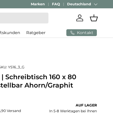
Passenden Bürostuhl finden mit
Marken
FAQ
Deutschland
AI-Beratung
Land/Region
Einloggen
Einkaufs
Kontakt
ftskunden
Ratgeber
SKU:
YS16_3_G
| Schreibtisch 160 x 80
tellbar Ahorn/Graphit
 Preis
AUF LAGER
€5,90 Versand
In 5-8 Werktagen bei Ihnen