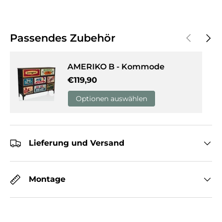
Vorherige
Näch
Passendes Zubehör
AMERIKO B - Kommode
Normaler Preis
€119,90
Optionen auswählen
Lieferung und Versand
Montage