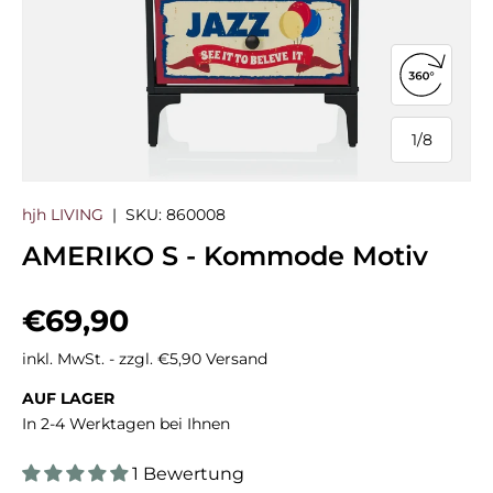
360°-Ans
1
/
8
von
hjh LIVING
|
SKU:
860008
AMERIKO S - Kommode Motiv
Normaler Preis
€69,90
inkl. MwSt. - zzgl. €5,90 Versand
AUF LAGER
In 2-4 Werktagen bei Ihnen
1 Bewertung