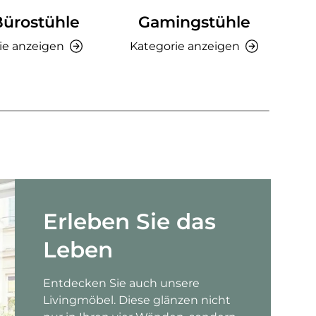
Bürostühle
Gamingstühle
Ki
ie anzeigen
Kategorie anzeigen
K
Erleben Sie das
Leben
Entdecken Sie auch unsere
Livingmöbel. Diese glänzen nicht