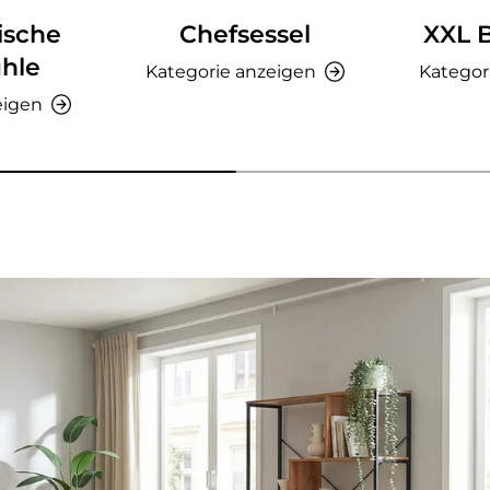
ische
Chefsessel
XXL 
hle
Kategorie anzeigen
Kategor
eigen
nzeigen - AMIO H - Büroschrank