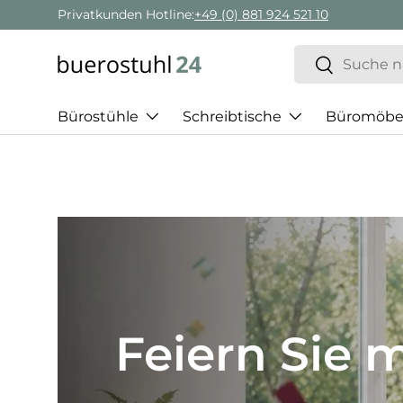
Geschäftskunden Beratung:
+ 49 (0) 881 924 521 22
Direkt zum Inhalt
Suchen
Suchen
Bürostühle
Schreibtische
Büromöbe
Best of H