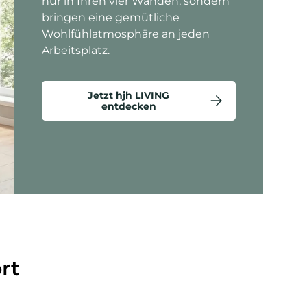
nur in Ihren vier Wänden, sondern
bringen eine gemütliche
Wohlfühlatmosphäre an jeden
Arbeitsplatz.
Jetzt hjh LIVING
entdecken
ten anzeigen - Criss-Cross 20 - Loungesessel
rt