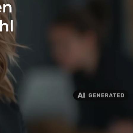
en
hl