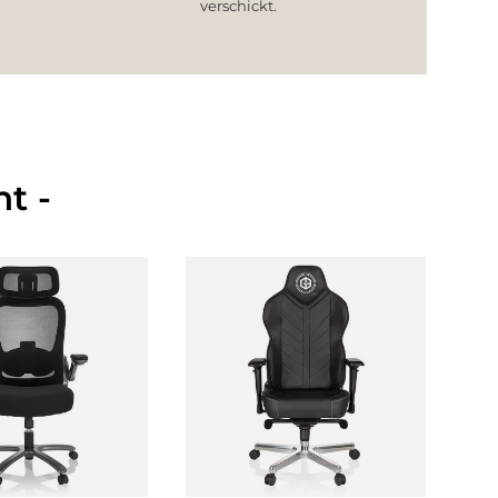
verschickt.
t -