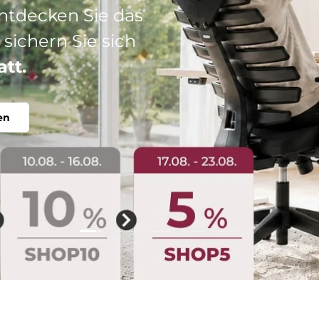
: Ihr perfekter
abel, individuell.
Folie laden 2 von 5
Folie laden 1 von 5
Folie laden 3 von 5
Folie laden 4 von 5
Folie laden 5 vo