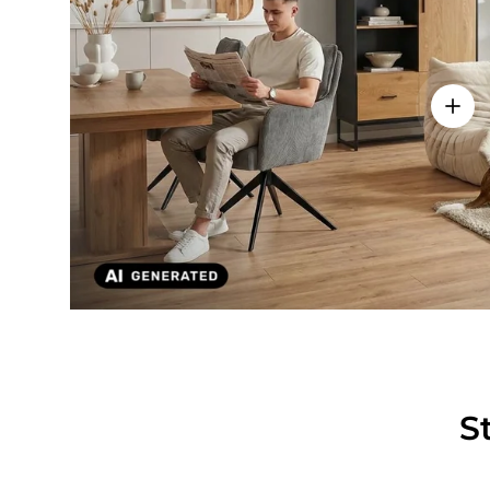
Einze
S