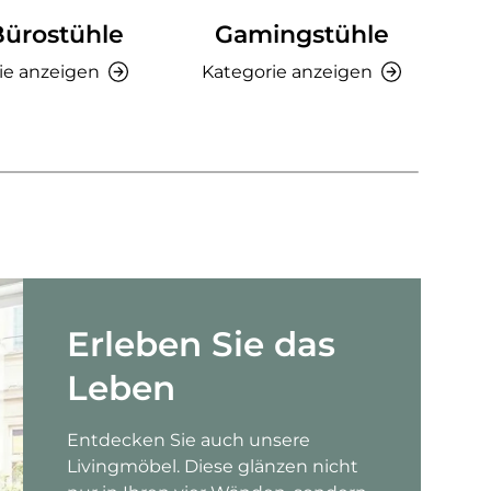
Bürostühle
Gamingstühle
Ki
ie anzeigen
Kategorie anzeigen
K
Erleben Sie das
Leben
Entdecken Sie auch unsere
Livingmöbel. Diese glänzen nicht