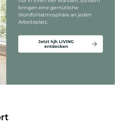
nur in Ihren vier Wänden, sondern
bringen eine gemütliche
Wohlfühlatmosphäre an jeden
Arbeitsplatz.
Jetzt hjh LIVING
entdecken
ten anzeigen - Criss-Cross 20 - Loungesessel
rt