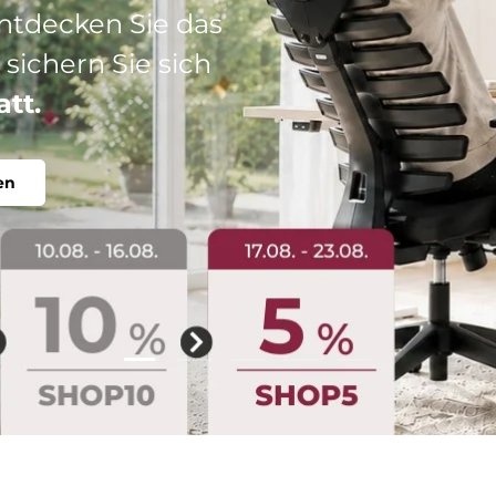
: Ihr perfekter
abel, individuell.
Folie laden 2 von 5
Folie laden 1 von 5
Folie laden 3 von 5
Folie laden 4 von 5
Folie laden 5 vo