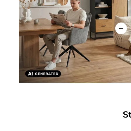
Einze
S