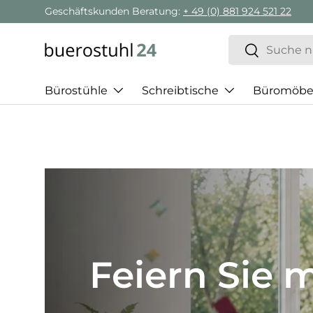
Geschäftskunden Beratung:
+ 49 (0) 881 924 521 22
Direkt zum Inhalt
Suchen
Suchen
Bürostühle
Schreibtische
Büromöbe
Best of H