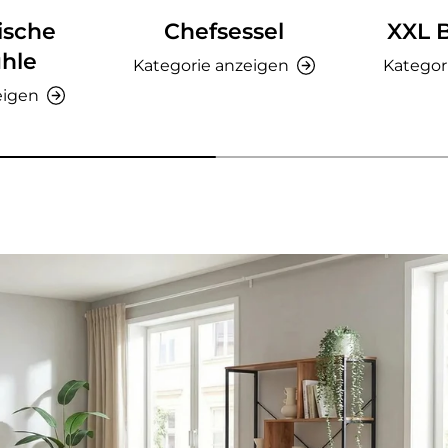
ische
Chefsessel
XXL 
hle
Kategorie anzeigen
Kategor
eigen
nzeigen - AMIO H - Büroschrank