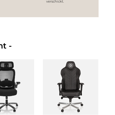
verschickt.
t -