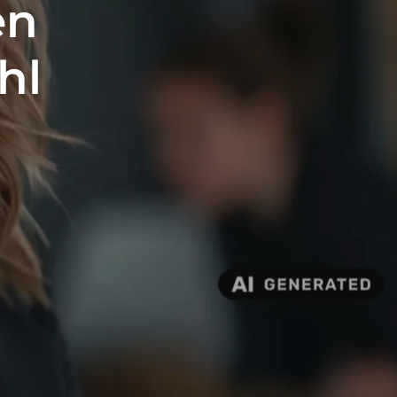
en
hl