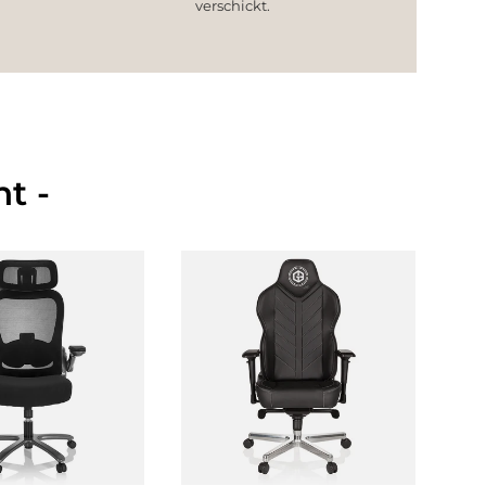
verschickt.
t -