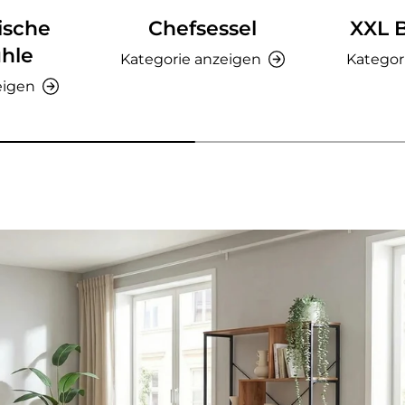
ische
Chefsessel
XXL 
hle
Kategorie anzeigen
Kategor
eigen
nzeigen - AMIO H - Büroschrank