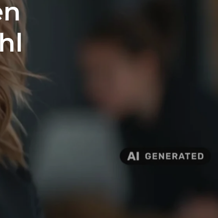
en
hl