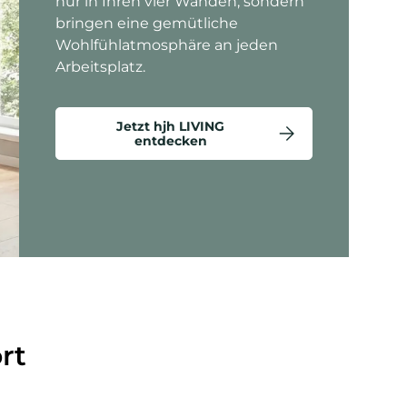
nur in Ihren vier Wänden, sondern
bringen eine gemütliche
Wohlfühlatmosphäre an jeden
Arbeitsplatz.
Jetzt hjh LIVING
entdecken
ten anzeigen - Criss-Cross 20 - Loungesessel
rt