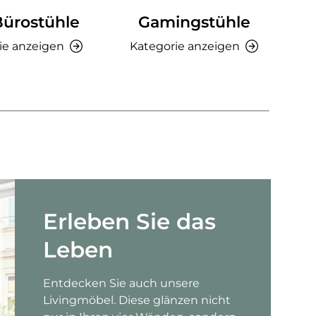
Bürostühle
Gamingstühle
Ki
ie anzeigen
Kategorie anzeigen
K
Erleben Sie das
Leben
Entdecken Sie auch unsere
Livingmöbel. Diese glänzen nicht