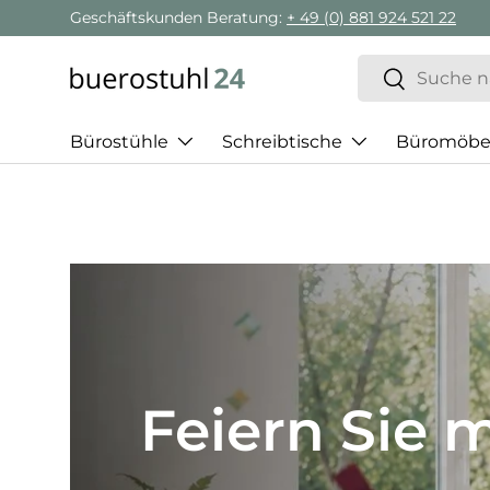
Geschäftskunden Beratung:
+ 49 (0) 881 924 521 22
Direkt zum Inhalt
Suchen
Suchen
Bürostühle
Schreibtische
Büromöbe
Best of H