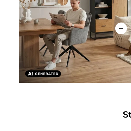
Einze
S