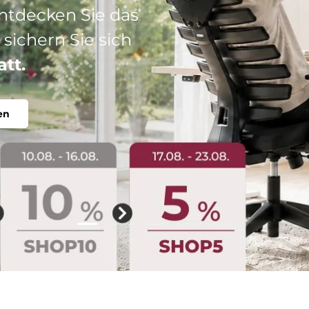
: Ihr perfekter
abel, individuell.
Folie laden 2 von 5
Folie laden 1 von 5
Folie laden 3 von 5
Folie laden 4 von 5
Folie laden 5 vo