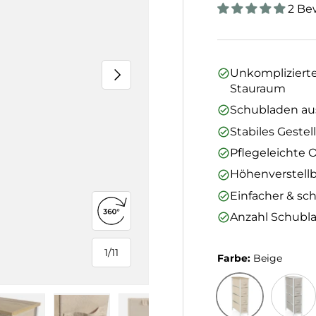
2 Be
Nächste
Unkomplizierte
Stauraum
Schubladen aus
Stabiles Geste
Pflegeleichte 
Höhenverstellb
Einfacher & sc
360°-Ansicht öffnen
Anzahl Schubla
1
/
11
Farbe:
Beige
von