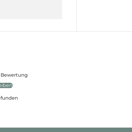
te Bewertung
eiben
efunden