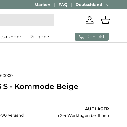
Passenden Bürostuhl finden mit
Marken
FAQ
Deutschland
AI-Beratung
Land/Region
Einloggen
Einkaufs
Kontakt
ftskunden
Ratgeber
860000
 S - Kommode Beige
 Preis
AUF LAGER
€5,90 Versand
In 2-4 Werktagen bei Ihnen