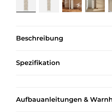
Bild 1 in Galerieansicht laden
Bild 2 in Galerieansicht laden
Bild 3 in Galerieansi
Bild 4 i
Beschreibung
Spezifikation
Aufbauanleitungen & Warnh