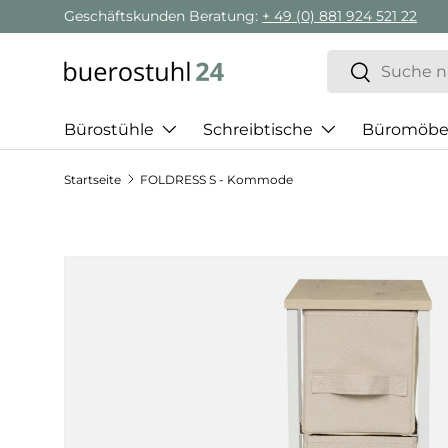
Geschäftskunden Beratung:
+ 49 (0) 881 924 521 22
Direkt zum Inhalt
Suchen
Suchen
Bürostühle
Schreibtische
Büromöbe
Startseite
FOLDRESS S - Kommode
Zu Produktinformationen springen