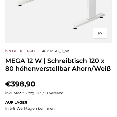
1
/
7
von
hjh OFFICE PRO
|
SKU:
MS12_3_W
MEGA 12 W | Schreibtisch 120 x
80 höhenverstellbar Ahorn/Weiß
Normaler Preis
€398,90
inkl. MwSt. - zzgl. €5,90 Versand
AUF LAGER
In 5-8 Werktagen bei Ihnen