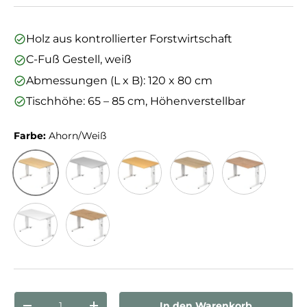
Holz aus kontrollierter Forstwirtschaft
C-Fuß Gestell, weiß
Abmessungen (L x B): 120 x 80 cm
Tischhöhe: 65 – 85 cm, Höhenverstellbar
Farbe:
Ahorn/Weiß
Ahorn/Weiß
Grau/Weiß
Buche/Weiß
Eiche/Weiß
Nussbaum/We
Weiß/Weiß
Asteiche/Weiß
Anzahl
In den Warenkorb