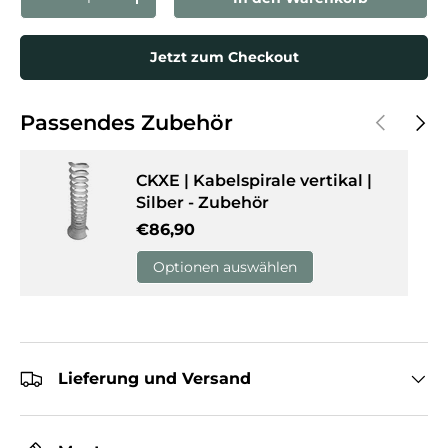
Menge verringern
Menge erhöhen
Jetzt zum Checkout
Vorherige
Näch
Passendes Zubehör
CKXE | Kabelspirale vertikal |
Silber - Zubehör
Normaler Preis
€86,90
Optionen auswählen
Lieferung und Versand