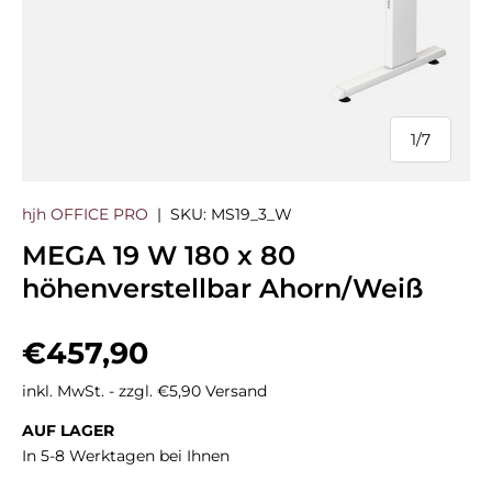
1
/
7
von
hjh OFFICE PRO
|
SKU:
MS19_3_W
MEGA 19 W 180 x 80
höhenverstellbar Ahorn/Weiß
Normaler Preis
€457,90
inkl. MwSt. - zzgl. €5,90 Versand
AUF LAGER
In 5-8 Werktagen bei Ihnen