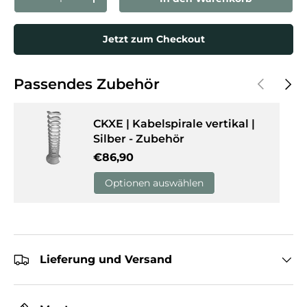
Menge verringern
Menge erhöhen
Jetzt zum Checkout
Vorherige
Näch
Passendes Zubehör
CKXE | Kabelspirale vertikal |
Silber - Zubehör
Normaler Preis
€86,90
Optionen auswählen
Lieferung und Versand