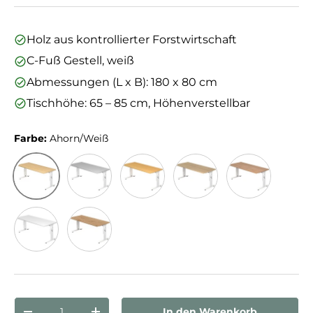
Holz aus kontrollierter Forstwirtschaft
C-Fuß Gestell, weiß
Abmessungen (L x B): 180 x 80 cm
Tischhöhe: 65 – 85 cm, Höhenverstellbar
Farbe:
Ahorn/Weiß
Ahorn/Weiß
Grau/Weiß
Buche/Weiß
Eiche/Weiß
Nussbaum/We
Weiß/Weiß
Asteiche/Weiß
Anzahl
In den Warenkorb