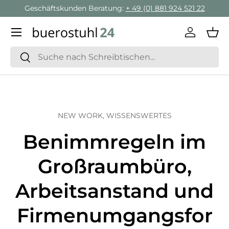
Geschäftskunden Beratung:
+ 49 (0) 881 924 521 22
Direkt zum Inhalt
Menü
Einlogge
Ein
Suchen
Suchen
NEW WORK,
WISSENSWERTES
Benimmregeln im
Großraumbüro,
Arbeitsanstand und
Firmenumgangsfor