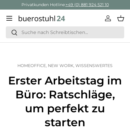
Geschäftskunden Beratung:
+ 49 (0) 881 924 521 22
Direkt zum Inhalt
Menü
Einlogge
Ein
Suchen
Suchen
HOMEOFFICE,
NEW WORK,
WISSENSWERTES
Erster Arbeitstag im
Büro: Ratschläge,
um perfekt zu
starten