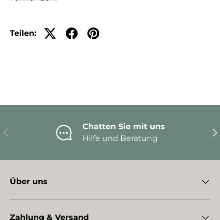
Teilen:
Chatten Sie mit uns
Vorherige
Nä
Hilfe und Beratung
Über uns
Zahlung & Versand