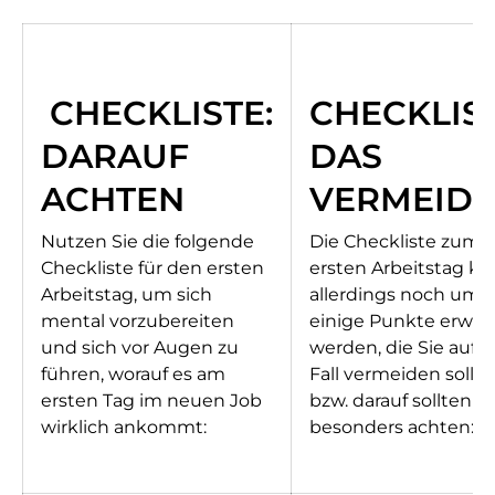
CHECKLISTE:
CHECKLIST
DARAUF
DAS
ACHTEN
VERMEID
Nutzen Sie die folgende
Die Checkliste zum
Checkliste für den ersten
ersten Arbeitstag k
Arbeitstag, um sich
allerdings noch um
mental vorzubereiten
einige Punkte erweit
und sich vor Augen zu
werden, die Sie auf 
führen, worauf es am
Fall vermeiden sollt
ersten Tag im neuen Job
bzw. darauf sollten Si
wirklich ankommt:
besonders achten: