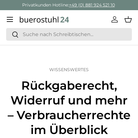
Geschäftskunden Beratung:
+ 49 (0) 881 924 521 22
Direkt zum Inhalt
Menü
Einlogge
Ein
Suchen
Suchen
WISSENSWERTES
Rückgaberecht,
Widerruf und mehr
– Verbraucherrechte
im Überblick