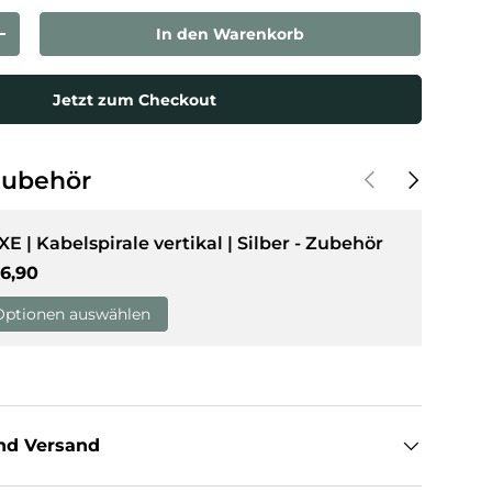
In den Warenkorb
rn
Menge erhöhen
Jetzt zum Checkout
Vorherige
Nächste
Zubehör
XE | Kabelspirale vertikal | Silber - Zubehör
rmaler Preis
6,90
Optionen auswählen
nd Versand