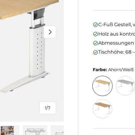
C-Fuß Gestell,
Nächste
Holz aus kontro
Abmessungen (L
Tischhöhe: 68 
Farbe:
Ahorn/Weiß
Ahorn/Weiß
Grau/W
1
/
7
von
Asteiche/Silber