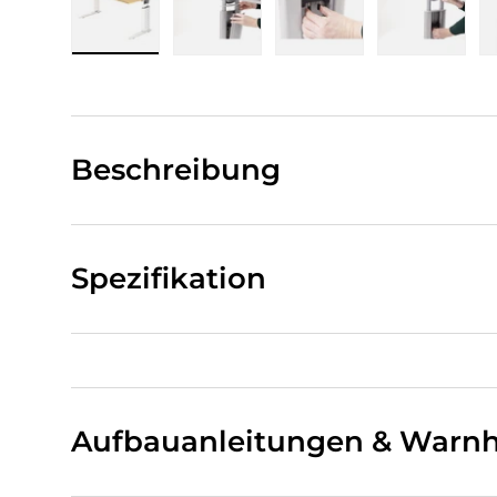
Bild 1 in Galerieansicht laden
Bild 2 in Galerieansicht laden
Bild 3 in Galerieansi
Bild 4 i
Beschreibung
Spezifikation
Aufbauanleitungen & Warnh