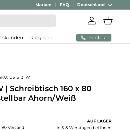
Passenden Bürostuhl finden mit
Marken
FAQ
Deutschland
AI-Beratung
Land/Region
Einloggen
Einkaufs
Kontakt
ftskunden
Ratgeber
SKU:
US16_3_W
| Schreibtisch 160 x 80
tellbar Ahorn/Weiß
 Preis
AUF LAGER
€5,90 Versand
In 5-8 Werktagen bei Ihnen