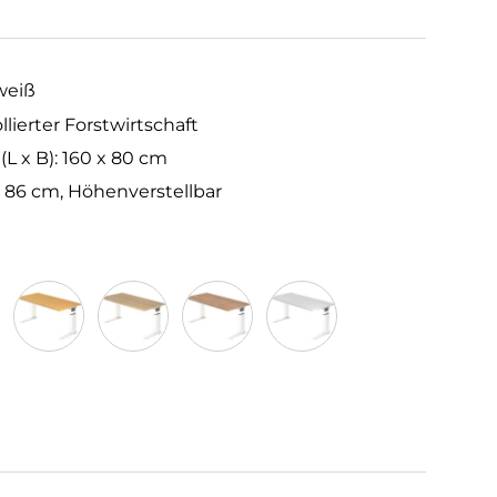
 weiß
llierter Forstwirtschaft
 x B): 160 x 80 cm
– 86 cm, Höhenverstellbar
eiß
Buche/Weiß
Eiche/Weiß
Nussbaum/Weiß
Weiß/Weiß