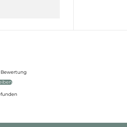
te Bewertung
eiben
efunden