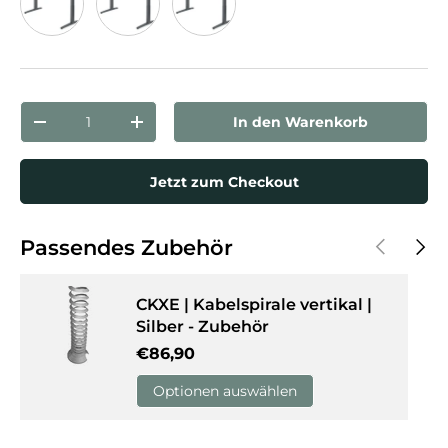
Buche
Ahorn
Weiß
Anzahl
In den Warenkorb
Menge verringern
Menge erhöhen
Jetzt zum Checkout
Vorherige
Näch
Passendes Zubehör
CKXE | Kabelspirale vertikal |
Silber - Zubehör
Normaler Preis
€86,90
Optionen auswählen