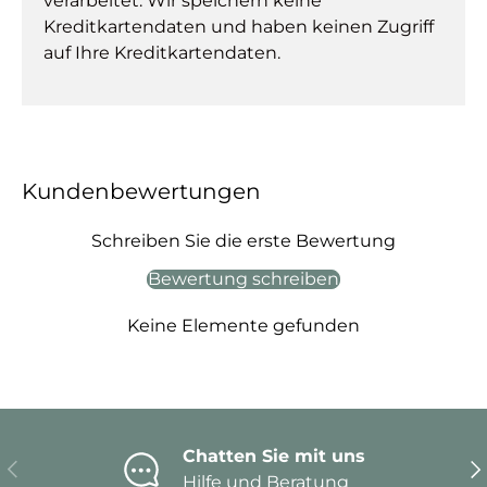
verarbeitet. Wir speichern keine
Kreditkartendaten und haben keinen Zugriff
auf Ihre Kreditkartendaten.
Kundenbewertungen
Schreiben Sie die erste Bewertung
Bewertung schreiben
Keine Elemente gefunden
Chatten Sie mit uns
Vorherige
Nä
Hilfe und Beratung