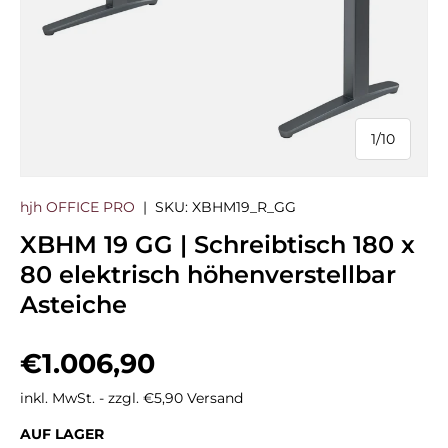
1
/
10
von
hjh OFFICE PRO
|
SKU:
XBHM19_R_GG
XBHM 19 GG | Schreibtisch 180 x
80 elektrisch höhenverstellbar
Asteiche
Normaler Preis
€1.006,90
inkl. MwSt. - zzgl. €5,90 Versand
AUF LAGER