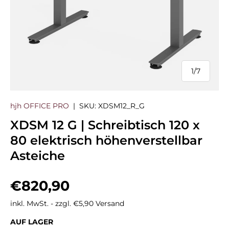
1
/
7
von
hjh OFFICE PRO
|
SKU:
XDSM12_R_G
XDSM 12 G | Schreibtisch 120 x
80 elektrisch höhenverstellbar
Asteiche
Normaler Preis
€820,90
inkl. MwSt. - zzgl. €5,90 Versand
AUF LAGER