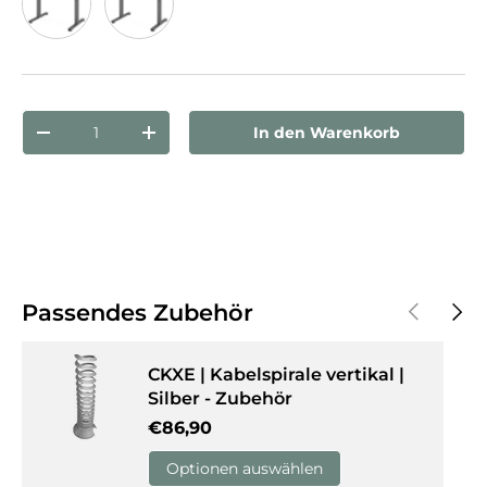
Ahorn
Weiß
Anzahl
In den Warenkorb
Menge verringern
Menge erhöhen
Vorherige
Näch
Passendes Zubehör
CKXE | Kabelspirale vertikal |
Silber - Zubehör
Normaler Preis
€86,90
Optionen auswählen